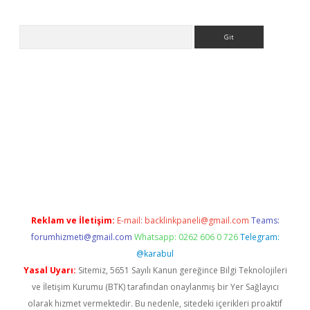
Arama
ps://ilbet.casino/
Reklam ve İletişim:
E-mail:
backlinkpaneli@gmail.com
Teams:
forumhizmeti@gmail.com
Whatsapp: 0262 606 0 726
Telegram:
@karabul
Yasal Uyarı:
Sitemiz, 5651 Sayılı Kanun gereğince Bilgi Teknolojileri
ve İletişim Kurumu (BTK) tarafından onaylanmış bir Yer Sağlayıcı
olarak hizmet vermektedir. Bu nedenle, sitedeki içerikleri proaktif