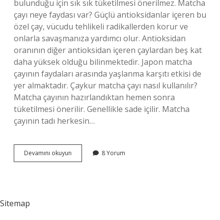
bulunduğu için sık sık tüketilmesi önerilmez. Matcha
çayı neye faydası var? Güçlü antioksidanlar içeren bu
özel çay, vücudu tehlikeli radikallerden korur ve
onlarla savaşmanıza yardımcı olur. Antioksidan
oranının diğer antioksidan içeren çaylardan beş kat
daha yüksek olduğu bilinmektedir. Japon matcha
çayının faydaları arasında yaşlanma karşıtı etkisi de
yer almaktadır. Çaykur matcha çayı nasıl kullanılır?
Matcha çayının hazırlandıktan hemen sonra
tüketilmesi önerilir. Genellikle sade içilir. Matcha
çayının tadı herkesin…
Çaykur
Devamını okuyun
8 Yorum
Matcha
Çayı
Ne
Işe
Yarar
Sitemap