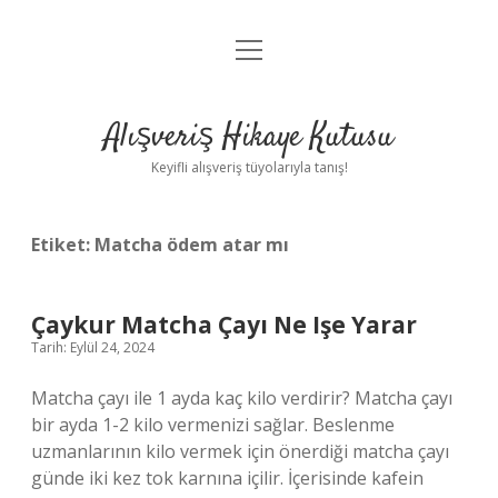
menüyü
Anasayfa
aç
Gizlilik Politikası
Alışveriş Hikaye Kutusu
Yasal Uyarı
Keyifli alışveriş tüyolarıyla tanış!
Hakkımızda
Etiket:
Matcha ödem atar mı
Çaykur Matcha Çayı Ne Işe Yarar
Tarih: Eylül 24, 2024
Matcha çayı ile 1 ayda kaç kilo verdirir? Matcha çayı
bir ayda 1-2 kilo vermenizi sağlar. Beslenme
uzmanlarının kilo vermek için önerdiği matcha çayı
günde iki kez tok karnına içilir. İçerisinde kafein