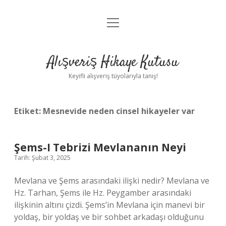
menüyü
Anasayfa
aç
Gizlilik Politikası
Alışveriş Hikaye Kutusu
Yasal Uyarı
Keyifli alışveriş tüyolarıyla tanış!
Hakkımızda
Etiket:
Mesnevide neden cinsel hikayeler var
Şems-I Tebrizi Mevlananın Neyi
Tarih: Şubat 3, 2025
Mevlana ve Şems arasındaki ilişki nedir? Mevlana ve
Hz. Tarhan, Şems ile Hz. Peygamber arasındaki
ilişkinin altını çizdi. Şems’in Mevlana için manevi bir
yoldaş, bir yoldaş ve bir sohbet arkadaşı olduğunu