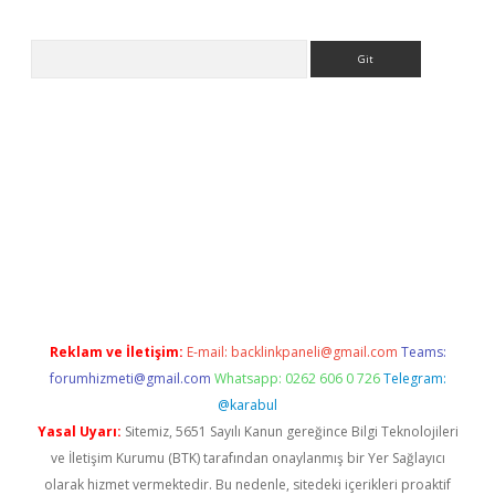
Arama
ps://ilbet.casino/
Reklam ve İletişim:
E-mail:
backlinkpaneli@gmail.com
Teams:
forumhizmeti@gmail.com
Whatsapp: 0262 606 0 726
Telegram:
@karabul
Yasal Uyarı:
Sitemiz, 5651 Sayılı Kanun gereğince Bilgi Teknolojileri
ve İletişim Kurumu (BTK) tarafından onaylanmış bir Yer Sağlayıcı
olarak hizmet vermektedir. Bu nedenle, sitedeki içerikleri proaktif