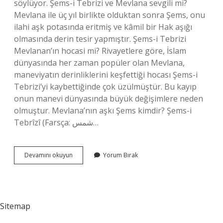
söylüyor. Şems-i Tebrizi ve Mevlana sevgili mi?
Mevlana ile üç yıl birlikte olduktan sonra Şems, onu
ilahi aşk potasında eritmiş ve kâmil bir Hak aşığı
olmasında derin tesir yapmıştır. Şems-i Tebrizi
Mevlanan’ın hocasi mi? Rivayetlere göre, İslam
dünyasında her zaman popüler olan Mevlana,
maneviyatın derinliklerini keşfettiği hocası Şems-i
Tebrizi’yi kaybettiğinde çok üzülmüştür. Bu kayıp
onun manevi dünyasında büyük değişimlere neden
olmuştur. Mevlana’nın aşkı Şems kimdir? Şems-i
Tebrîzî (Farsça: شمس…
Şems-
Devamını okuyun
Yorum Bırak
I
Tebrizi
Mevlananın
Neyi
Sitemap