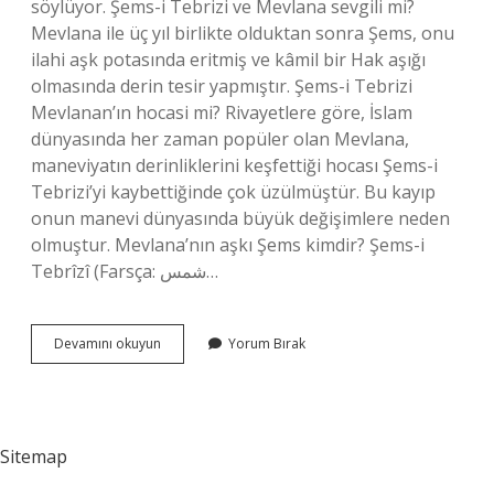
söylüyor. Şems-i Tebrizi ve Mevlana sevgili mi?
Mevlana ile üç yıl birlikte olduktan sonra Şems, onu
ilahi aşk potasında eritmiş ve kâmil bir Hak aşığı
olmasında derin tesir yapmıştır. Şems-i Tebrizi
Mevlanan’ın hocasi mi? Rivayetlere göre, İslam
dünyasında her zaman popüler olan Mevlana,
maneviyatın derinliklerini keşfettiği hocası Şems-i
Tebrizi’yi kaybettiğinde çok üzülmüştür. Bu kayıp
onun manevi dünyasında büyük değişimlere neden
olmuştur. Mevlana’nın aşkı Şems kimdir? Şems-i
Tebrîzî (Farsça: شمس…
Şems-
Devamını okuyun
Yorum Bırak
I
Tebrizi
Mevlananın
Neyi
Sitemap