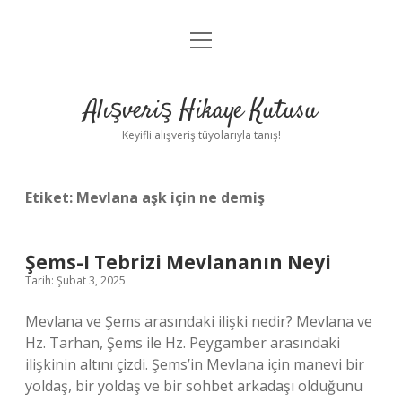
menüyü
Anasayfa
aç
Gizlilik Politikası
Alışveriş Hikaye Kutusu
Yasal Uyarı
Keyifli alışveriş tüyolarıyla tanış!
Hakkımızda
Etiket:
Mevlana aşk için ne demiş
Şems-I Tebrizi Mevlananın Neyi
Tarih: Şubat 3, 2025
Mevlana ve Şems arasındaki ilişki nedir? Mevlana ve
Hz. Tarhan, Şems ile Hz. Peygamber arasındaki
ilişkinin altını çizdi. Şems’in Mevlana için manevi bir
yoldaş, bir yoldaş ve bir sohbet arkadaşı olduğunu