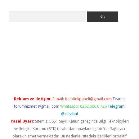
Arama
ps://ilbet.casino/
Reklam ve İletişim:
E-mail:
backlinkpaneli@gmail.com
Teams:
forumhizmeti@gmail.com
Whatsapp: 0262 606 0 726
Telegram:
@karabul
Yasal Uyarı:
Sitemiz, 5651 Sayılı Kanun gereğince Bilgi Teknolojileri
ve İletişim Kurumu (BTK) tarafından onaylanmış bir Yer Sağlayıcı
olarak hizmet vermektedir. Bu nedenle, sitedeki içerikleri proaktif