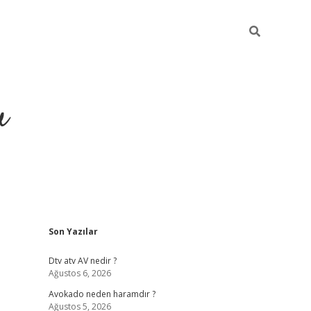
u
Sidebar
Son Yazılar
https://ilbe
Dtv atv AV nedir ?
Ağustos 6, 2026
Avokado neden haramdır ?
Ağustos 5, 2026