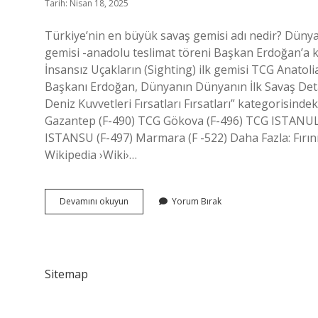
Tarih: Nisan 18, 2025
Türkiye’nin en büyük savaş gemisi adı nedir? Dünya
gemisi -anadolu teslimat töreni Başkan Erdoğan’a kat
İnsansız Uçakların (Sighting) ilk gemisi TCG Ana
Başkanı Erdoğan, Dünyanın Dünyanın İlk Savaş Detay
Deniz Kuvvetleri Fırsatları Fırsatları” kategorisind
Gazantep (F-490) TCG Gökova (F-496) TCG ISTANUL
ISTANSU (F-497) Marmara (F -522) Daha Fazla: Fırını
Wikipedia ›Wiki›…
F
Devamını okuyun
Yorum Bırak
492
Hangi
Gemi
Sitemap