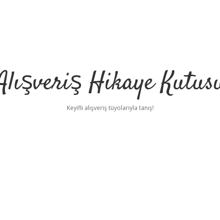
Alışveriş Hikaye Kutus
Keyifli alışveriş tüyolarıyla tanış!