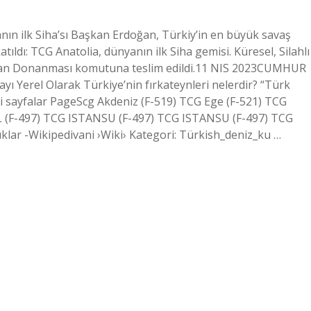
nın ilk Siha’sı Başkan Erdoğan, Türkiy’in en büyük savaş
ıldı: TCG Anatolia, dünyanın ilk Siha gemisi. Küresel, Silahlı
tolian Donanması komutuna teslim edildi.11 NIS 2023CUMHUR
ı Yerel Olarak Türkiye’nin fırkateynleri nelerdir? “Türk
eki sayfalar PageScg Akdeniz (F-519) TCG Ege (F-521) TCG
 (F-497) TCG ISTANSU (F-497) TCG ISTANSU (F-497) TCG
klar -Wikipedivani ›Wiki› Kategori: Türkish_deniz_ku …