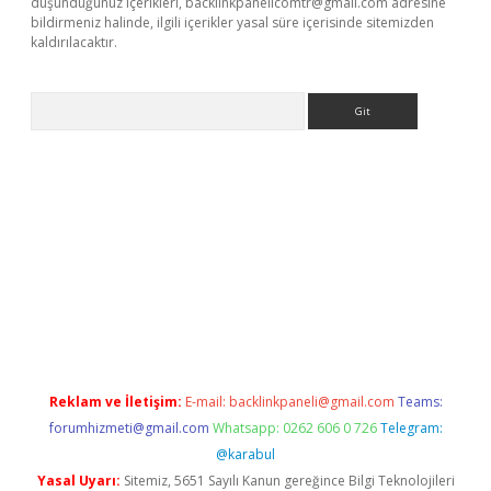
düşündüğünüz içerikleri,
backlinkpanelicomtr@gmail.com
adresine
bildirmeniz halinde, ilgili içerikler yasal süre içerisinde sitemizden
kaldırılacaktır.
Arama
ps://ilbet.casino/
Reklam ve İletişim:
E-mail:
backlinkpaneli@gmail.com
Teams:
forumhizmeti@gmail.com
Whatsapp: 0262 606 0 726
Telegram:
@karabul
Yasal Uyarı:
Sitemiz, 5651 Sayılı Kanun gereğince Bilgi Teknolojileri