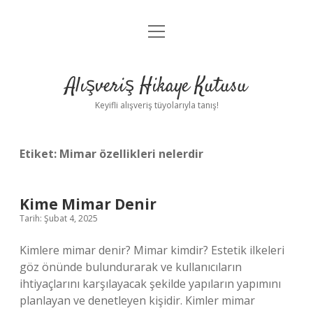
menüyü
Anasayfa
aç
Gizlilik Politikası
Alışveriş Hikaye Kutusu
Yasal Uyarı
Keyifli alışveriş tüyolarıyla tanış!
Hakkımızda
Etiket:
Mimar özellikleri nelerdir
Kime Mimar Denir
Tarih: Şubat 4, 2025
Kimlere mimar denir? Mimar kimdir? Estetik ilkeleri
göz önünde bulundurarak ve kullanıcıların
ihtiyaçlarını karşılayacak şekilde yapıların yapımını
planlayan ve denetleyen kişidir. Kimler mimar