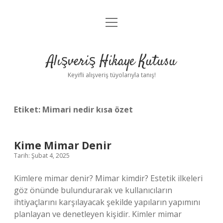
menüyü
Anasayfa
aç
Gizlilik Politikası
Alışveriş Hikaye Kutusu
Yasal Uyarı
Keyifli alışveriş tüyolarıyla tanış!
Hakkımızda
Etiket:
Mimari nedir kısa özet
Kime Mimar Denir
Tarih: Şubat 4, 2025
Kimlere mimar denir? Mimar kimdir? Estetik ilkeleri
göz önünde bulundurarak ve kullanıcıların
ihtiyaçlarını karşılayacak şekilde yapıların yapımını
planlayan ve denetleyen kişidir. Kimler mimar