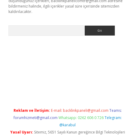
düşündüğünüz içerikleri,
backlinkpanelicomtr@gmail.com
adresine
bildirmeniz halinde, ilgili içerikler yasal süre içerisinde sitemizden
kaldırılacaktır.
Arama
tps://ilbet.casino/
Reklam ve İletişim:
E-mail:
backlinkpaneli@gmail.com
Teams:
forumhizmeti@gmail.com
Whatsapp: 0262 606 0 726
Telegram:
@karabul
Yasal Uyarı:
Sitemiz, 5651 Sayılı Kanun gereğince Bilgi Teknolojileri