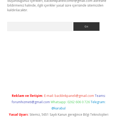
düşündüğünüz içerikleri,
backlinkpanelicomtr@gmail.com
adresine
bildirmeniz halinde, ilgili içerikler yasal süre içerisinde sitemizden
kaldırılacaktır.
Arama
tps://ilbet.casino/
Reklam ve İletişim:
E-mail:
backlinkpaneli@gmail.com
Teams:
forumhizmeti@gmail.com
Whatsapp: 0262 606 0 726
Telegram:
@karabul
Yasal Uyarı:
Sitemiz, 5651 Sayılı Kanun gereğince Bilgi Teknolojileri