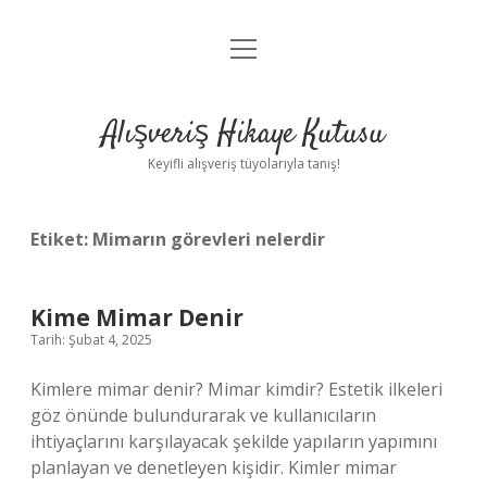
menüyü
Anasayfa
aç
Gizlilik Politikası
Alışveriş Hikaye Kutusu
Yasal Uyarı
Keyifli alışveriş tüyolarıyla tanış!
Hakkımızda
Etiket:
Mimarın görevleri nelerdir
Kime Mimar Denir
Tarih: Şubat 4, 2025
Kimlere mimar denir? Mimar kimdir? Estetik ilkeleri
göz önünde bulundurarak ve kullanıcıların
ihtiyaçlarını karşılayacak şekilde yapıların yapımını
planlayan ve denetleyen kişidir. Kimler mimar