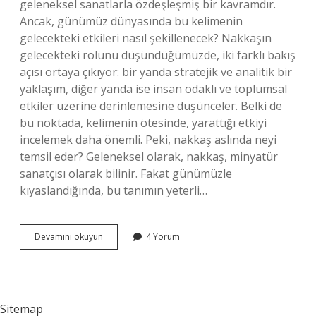
geleneksel sanatlarla özdeşleşmiş bir kavramdır.
Ancak, günümüz dünyasında bu kelimenin
gelecekteki etkileri nasıl şekillenecek? Nakkaşın
gelecekteki rolünü düşündüğümüzde, iki farklı bakış
açısı ortaya çıkıyor: bir yanda stratejik ve analitik bir
yaklaşım, diğer yanda ise insan odaklı ve toplumsal
etkiler üzerine derinlemesine düşünceler. Belki de
bu noktada, kelimenin ötesinde, yarattığı etkiyi
incelemek daha önemli. Peki, nakkaş aslında neyi
temsil eder? Geleneksel olarak, nakkaş, minyatür
sanatçısı olarak bilinir. Fakat günümüzle
kıyaslandığında, bu tanımın yeterli…
Nakkaş
Devamını okuyun
4 Yorum
diğer
adı
nedir
?
Sitemap