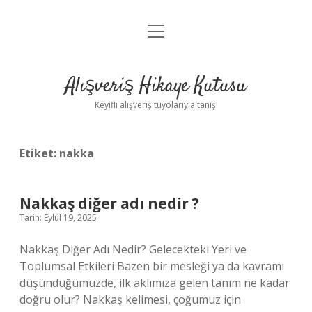
menüyü
Anasayfa
aç
Gizlilik Politikası
Alışveriş Hikaye Kutusu
Yasal Uyarı
Keyifli alışveriş tüyolarıyla tanış!
Hakkımızda
Etiket:
nakka
Nakkaş diğer adı nedir ?
Tarih: Eylül 19, 2025
Nakkaş Diğer Adı Nedir? Gelecekteki Yeri ve
Toplumsal Etkileri Bazen bir mesleği ya da kavramı
düşündüğümüzde, ilk aklımıza gelen tanım ne kadar
doğru olur? Nakkaş kelimesi, çoğumuz için