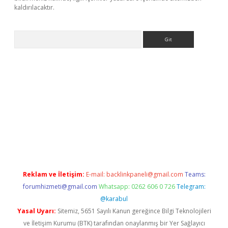
kaldırılacaktır.
Arama
ps://ilbet.casino/
Reklam ve İletişim:
E-mail:
backlinkpaneli@gmail.com
Teams:
forumhizmeti@gmail.com
Whatsapp: 0262 606 0 726
Telegram:
@karabul
Yasal Uyarı:
Sitemiz, 5651 Sayılı Kanun gereğince Bilgi Teknolojileri
ve İletişim Kurumu (BTK) tarafından onaylanmış bir Yer Sağlayıcı