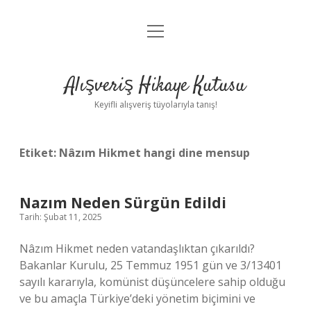
menüyü
Anasayfa
aç
Gizlilik Politikası
Alışveriş Hikaye Kutusu
Yasal Uyarı
Keyifli alışveriş tüyolarıyla tanış!
Hakkımızda
Etiket:
Nâzım Hikmet hangi dine mensup
Nazım Neden Sürgün Edildi
Tarih: Şubat 11, 2025
Nâzım Hikmet neden vatandaşlıktan çıkarıldı?
Bakanlar Kurulu, 25 Temmuz 1951 gün ve 3/13401
sayılı kararıyla, komünist düşüncelere sahip olduğu
ve bu amaçla Türkiye’deki yönetim biçimini ve