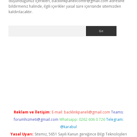
düşündüğünüz içerikleri,
backlinkpanelicomtr@gmail.com
adresine
bildirmeniz halinde, ilgili içerikler yasal süre içerisinde sitemizden
kaldırılacaktır.
Arama
ps://ilbet.casino/
Reklam ve İletişim:
E-mail:
backlinkpaneli@gmail.com
Teams:
forumhizmeti@gmail.com
Whatsapp: 0262 606 0 726
Telegram:
@karabul
Yasal Uyarı:
Sitemiz, 5651 Sayılı Kanun gereğince Bilgi Teknolojileri