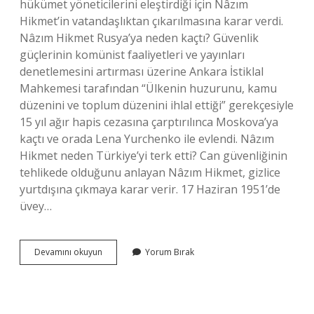
hükümet yöneticilerini eleştirdiği için Nâzım
Hikmet’in vatandaşlıktan çıkarılmasına karar verdi.
Nâzım Hikmet Rusya’ya neden kaçtı? Güvenlik
güçlerinin komünist faaliyetleri ve yayınları
denetlemesini artırması üzerine Ankara İstiklal
Mahkemesi tarafından “Ülkenin huzurunu, kamu
düzenini ve toplum düzenini ihlal ettiği” gerekçesiyle
15 yıl ağır hapis cezasına çarptırılınca Moskova’ya
kaçtı ve orada Lena Yurchenko ile evlendi. Nâzım
Hikmet neden Türkiye’yi terk etti? Can güvenliğinin
tehlikede olduğunu anlayan Nâzım Hikmet, gizlice
yurtdışına çıkmaya karar verir. 17 Haziran 1951’de
üvey…
Nazım
Devamını okuyun
Yorum Bırak
Neden
Sürgün
Edildi