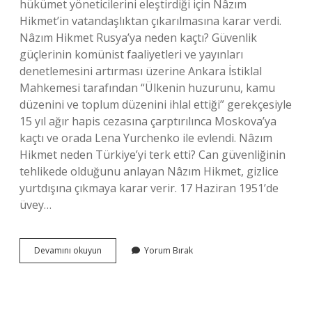
hükümet yöneticilerini eleştirdiği için Nâzım
Hikmet’in vatandaşlıktan çıkarılmasına karar verdi.
Nâzım Hikmet Rusya’ya neden kaçtı? Güvenlik
güçlerinin komünist faaliyetleri ve yayınları
denetlemesini artırması üzerine Ankara İstiklal
Mahkemesi tarafından “Ülkenin huzurunu, kamu
düzenini ve toplum düzenini ihlal ettiği” gerekçesiyle
15 yıl ağır hapis cezasına çarptırılınca Moskova’ya
kaçtı ve orada Lena Yurchenko ile evlendi. Nâzım
Hikmet neden Türkiye’yi terk etti? Can güvenliğinin
tehlikede olduğunu anlayan Nâzım Hikmet, gizlice
yurtdışına çıkmaya karar verir. 17 Haziran 1951’de
üvey…
Nazım
Devamını okuyun
Yorum Bırak
Neden
Sürgün
Edildi