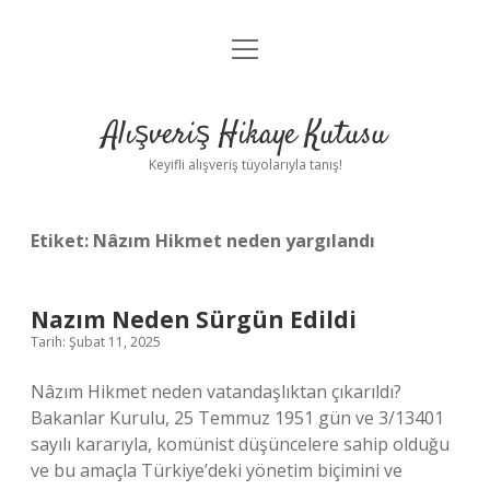
menüyü
Anasayfa
aç
Gizlilik Politikası
Alışveriş Hikaye Kutusu
Yasal Uyarı
Keyifli alışveriş tüyolarıyla tanış!
Hakkımızda
Etiket:
Nâzım Hikmet neden yargılandı
Nazım Neden Sürgün Edildi
Tarih: Şubat 11, 2025
Nâzım Hikmet neden vatandaşlıktan çıkarıldı?
Bakanlar Kurulu, 25 Temmuz 1951 gün ve 3/13401
sayılı kararıyla, komünist düşüncelere sahip olduğu
ve bu amaçla Türkiye’deki yönetim biçimini ve