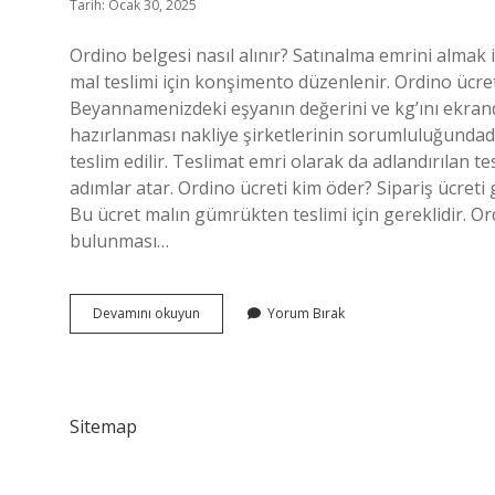
Tarih: Ocak 30, 2025
Ordino belgesi nasıl alınır? Satınalma emrini almak 
mal teslimi için konşimento düzenlenir. Ordino ücret
Beyannamenizdeki eşyanın değerini ve kg’ını ekrandak
hazırlanması nakliye şirketlerinin sorumluluğundadı
teslim edilir. Teslimat emri olarak da adlandırılan 
adımlar atar. Ordino ücreti kim öder? Sipariş ücreti g
Bu ücret malın gümrükten teslimi için gereklidir. O
bulunması…
Ordino
Devamını okuyun
Yorum Bırak
Evrakı
Nasıl
Alınır
Sitemap