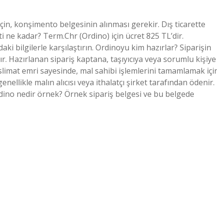
için, konşimento belgesinin alınması gerekir. Dış ticarette
i ne kadar? Term.Chr (Ordino) için ücret 825 TL’dir.
i bilgilerle karşılaştırın. Ordinoyu kim hazırlar? Siparişin
r. Hazırlanan sipariş kaptana, taşıyıcıya veya sorumlu kişiye
teslimat emri sayesinde, mal sahibi işlemlerini tamamlamak içi
enellikle malın alıcısı veya ithalatçı şirket tarafından ödenir.
rdino nedir örnek? Örnek sipariş belgesi ve bu belgede