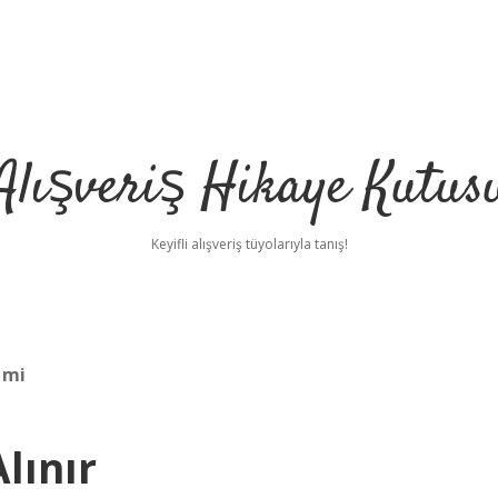
Alışveriş Hikaye Kutus
Keyifli alışveriş tüyolarıyla tanış!
 mi
lınır