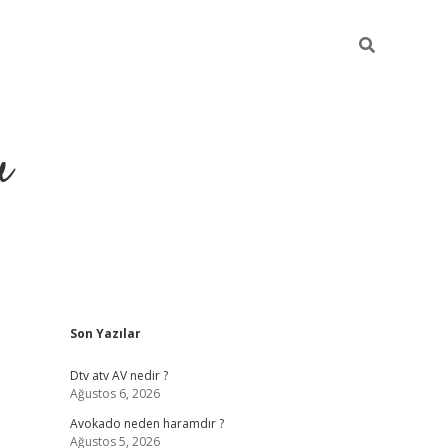
u
Sidebar
Son Yazılar
https://ilbet
Dtv atv AV nedir ?
Ağustos 6, 2026
Avokado neden haramdır ?
Ağustos 5, 2026