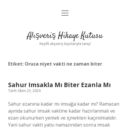
menüyü
Anasayfa
aç
Gizlilik Politikası
Alışveriş Hikaye Kutusu
Yasal Uyarı
Keyifli alışveriş tüyolarıyla tanış!
Hakkımızda
Etiket:
Oruca niyet vakti ne zaman biter
Sahur Imsakla Mı Biter Ezanla Mı
Tarih: Ekim 23, 2024
Sahur ezanına kadar mı imsağa kadar mı? Ramazan
ayında sahur imsak vaktine kadar hazırlanmalı ve
ezan okunurken yemek ve içmekten kaçınılmalıdır.
Yani sahur vakti yatsı namazından sonra imsak