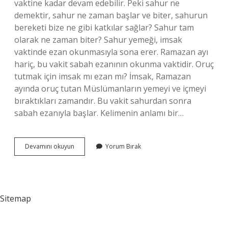
vaktine kadar devam edebilir. Peki sahur ne
demektir, sahur ne zaman başlar ve biter, sahurun ​​
bereketi bize ne gibi katkılar sağlar? Sahur tam
olarak ne zaman biter? Sahur yemeği, imsak
vaktinde ezan okunmasıyla sona erer. Ramazan ayı
hariç, bu vakit sabah ezanının okunma vaktidir. Oruç
tutmak için imsak mı ezan mı? İmsak, Ramazan
ayında oruç tutan Müslümanların yemeyi ve içmeyi
bıraktıkları zamandır. Bu vakit sahurdan sonra
sabah ezanıyla başlar. Kelimenin anlamı bir…
Sahur
Devamını okuyun
Yorum Bırak
Imsakla
Mı
Biter
Ezanla
Mı
Sitemap