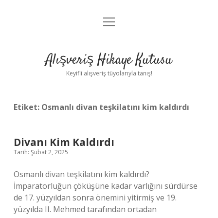
menüyü
Anasayfa
aç
Gizlilik Politikası
Alışveriş Hikaye Kutusu
Yasal Uyarı
Keyifli alışveriş tüyolarıyla tanış!
Hakkımızda
Etiket:
Osmanlı divan teşkilatını kim kaldırdı
Divanı Kim Kaldırdı
Tarih: Şubat 2, 2025
Osmanlı divan teşkilatını kim kaldırdı?
İmparatorluğun çöküşüne kadar varlığını sürdürse
de 17. yüzyıldan sonra önemini yitirmiş ve 19.
yüzyılda II. Mehmed tarafından ortadan