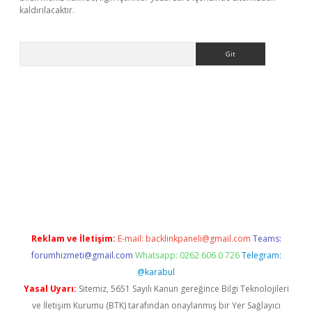
kaldırılacaktır.
Arama
ps://ilbet.casino/
Reklam ve İletişim:
E-mail:
backlinkpaneli@gmail.com
Teams:
forumhizmeti@gmail.com
Whatsapp: 0262 606 0 726
Telegram:
@karabul
Yasal Uyarı:
Sitemiz, 5651 Sayılı Kanun gereğince Bilgi Teknolojileri
ve İletişim Kurumu (BTK) tarafından onaylanmış bir Yer Sağlayıcı