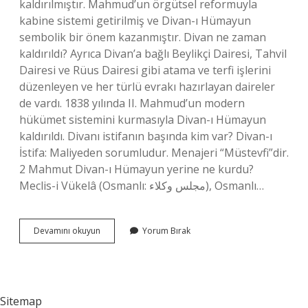
kaldırılmıştır. Mahmud’un örgütsel reformuyla
kabine sistemi getirilmiş ve Divan-ı Hümayun
sembolik bir önem kazanmıştır. Divan ne zaman
kaldırıldı? Ayrıca Divan’a bağlı Beylikçi Dairesi, Tahvil
Dairesi ve Rüus Dairesi gibi atama ve terfi işlerini
düzenleyen ve her türlü evrakı hazırlayan daireler
de vardı. 1838 yılında II. Mahmud’un modern
hükümet sistemini kurmasıyla Divan-ı Hümayun
kaldırıldı. Divanı istifanın başında kim var? Divan-ı
İstifa: Maliyeden sorumludur. Menajeri “Müstevfi”dir.
2 Mahmut Divan-ı Hümayun yerine ne kurdu?
Meclis-i Vükelâ (Osmanlı: مجلس وكلاء), Osmanlı…
Divanı
Devamını okuyun
Yorum Bırak
Kim
Kaldırdı
Sitemap