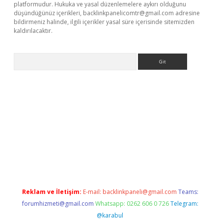
platformudur. Hukuka ve yasal düzenlemelere aykırı olduğunu
düşündüğünüz içerikleri,
backlinkpanelicomtr@gmail.com
adresine
bildirmeniz halinde, ilgili içerikler yasal süre içerisinde sitemizden
kaldırılacaktır.
Arama
ps://ilbet.casino/
Reklam ve İletişim:
E-mail:
backlinkpaneli@gmail.com
Teams:
forumhizmeti@gmail.com
Whatsapp: 0262 606 0 726
Telegram:
@karabul