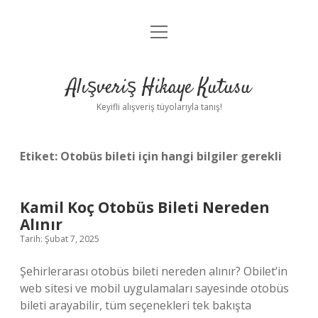
menüyü
Anasayfa
aç
Gizlilik Politikası
Alışveriş Hikaye Kutusu
Yasal Uyarı
Keyifli alışveriş tüyolarıyla tanış!
Hakkımızda
Etiket:
Otobüs bileti için hangi bilgiler gerekli
Kamil Koç Otobüs Bileti Nereden
Alınır
Tarih: Şubat 7, 2025
Şehirlerarası otobüs bileti nereden alınır? Obilet’in
web sitesi ve mobil uygulamaları sayesinde otobüs
bileti arayabilir, tüm seçenekleri tek bakışta