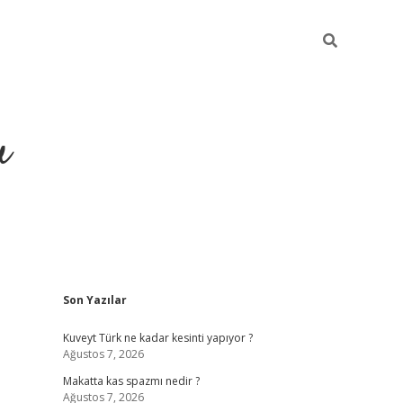
u
Sidebar
Son Yazılar
https://ilbe
Kuveyt Türk ne kadar kesinti yapıyor ?
Ağustos 7, 2026
Makatta kas spazmı nedir ?
Ağustos 7, 2026