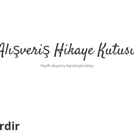
Alışveriş Hikaye Kutus
Keyifli alışveriş tüyolarıyla tanış!
rdir