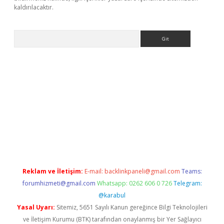
kaldırılacaktır.
Arama
ps://ilbet.casino/
Reklam ve İletişim:
E-mail:
backlinkpaneli@gmail.com
Teams:
forumhizmeti@gmail.com
Whatsapp: 0262 606 0 726
Telegram:
@karabul
Yasal Uyarı:
Sitemiz, 5651 Sayılı Kanun gereğince Bilgi Teknolojileri
ve İletişim Kurumu (BTK) tarafından onaylanmış bir Yer Sağlayıcı