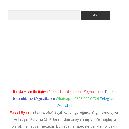
Arama
ps://ilbet.casino/
Reklam ve İletişim:
E-mail:
backlinkpaneli@gmail.com
Teams:
forumhizmeti@gmail.com
Whatsapp: 0262 606 0 726
Telegram:
@karabul
Yasal Uyarı:
Sitemiz, 5651 Sayılı Kanun gereğince Bilgi Teknolojileri
ve İletişim Kurumu (BTK) tarafından onaylanmış bir Yer Sağlayıcı
olarak hizmet vermektedir. Bu nedenle, sitedeki içerikleri proaktif