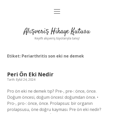
menüyü
Anasayfa
aç
Gizlilik Politikası
Alışveriş Hikaye Kutusu
Yasal Uyarı
Keyifli alışveriş tüyolarıyla tanış!
Hakkımızda
Etiket:
Periarthritis son eki ne demek
Peri Ön Eki Nedir
Tarih: Eylül 24, 2024
Pro ön eki ne demek tıp? Pre-, pre-: önce, önce.
Doğum öncesi, doğum öncesi: doğumdan önce. •
Pro-, pro-: önce, önce. Prolapsus: bir organın
prolapsusu, öne doğru kayması. Pre ön eki nedir?