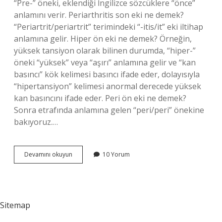
“Pre-” öneki, eklendiği İngilizce sözcüklere “önce”
anlamını verir. Periarthritis son eki ne demek?
“Periartrit/periartrit” terimindeki “-itis/it” eki iltihap
anlamına gelir. Hiper ön eki ne demek? Örneğin,
yüksek tansiyon olarak bilinen durumda, “hiper-”
öneki “yüksek” veya “aşırı” anlamına gelir ve “kan
basıncı” kök kelimesi basıncı ifade eder, dolayısıyla
“hipertansiyon” kelimesi anormal derecede yüksek
kan basıncını ifade eder. Peri ön eki ne demek?
Sonra etrafında anlamına gelen “peri/peri” önekine
bakıyoruz.…
Peri
Devamını okuyun
10 Yorum
Ön
Eki
Nedir
Sitemap