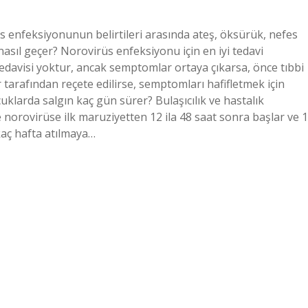
rüs enfeksiyonunun belirtileri arasında ateş, öksürük, nefes
 nasıl geçer? Norovirüs enfeksiyonu için en iyi tedavi
 tedavisi yoktur, ancak semptomlar ortaya çıkarsa, önce tıbbi
arafından reçete edilirse, semptomları hafifletmek için
ocuklarda salgın kaç gün sürer? Bulaşıcılık ve hastalık
e norovirüse ilk maruziyetten 12 ila 48 saat sonra başlar ve 1
rkaç hafta atılmaya…