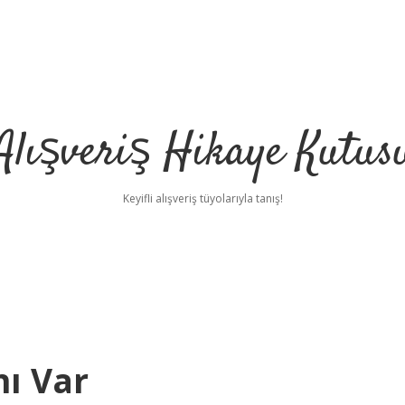
Alışveriş Hikaye Kutus
Keyifli alışveriş tüyolarıyla tanış!
nı Var