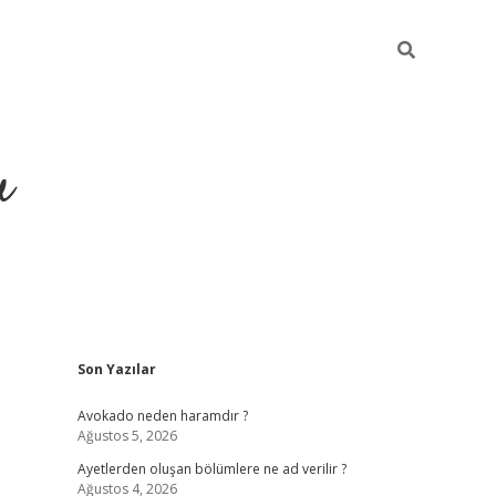
u
Sidebar
Son Yazılar
https://ilbe
Avokado neden haramdır ?
Ağustos 5, 2026
Ayetlerden oluşan bölümlere ne ad verilir ?
Ağustos 4, 2026