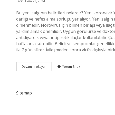
Tarih: Ekim 21, 2024
Bu yeni salgının belirtileri nelerdir? Yeni koronavi
darlığı ve nefes alma zorluğu yer alıyor. Yeni salgın
dinlenmedir. Norovirüs için bilinen bir aşı veya ilaç
yardım almak önemlidir. Uygun görülürse ve doktor t
antidiyareik veya antipiretik ilaçlar kullanılabilir. Ç
haftalarca sürebilir. Belirti ve semptomlar genellikl
ila 7 gün sürer. İyileşmeden sonra virüs dışkıyla bi
Çocuklarda
Devamını okuyun
Yorum Bırak
Ne
Salgını
Var
Sitemap