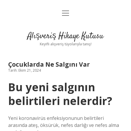
menüyü
Anasayfa
aç
Gizlilik Politikası
Alışveriş Hikaye Kutusu
Yasal Uyarı
Keyifli alışveriş tüyolarıyla tanış!
Hakkımızda
Çocuklarda Ne Salgını Var
Tarih: Ekim 21, 2024
Bu yeni salgının
belirtileri nelerdir?
Yeni koronavirüs enfeksiyonunun belirtileri
arasında ateş, öksürük, nefes darlığı ve nefes alma