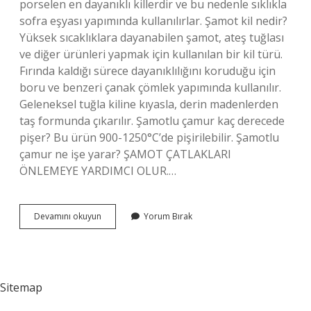
porselen en dayanıklı killerdir ve bu nedenle sıklıkla
sofra eşyası yapımında kullanılırlar. Şamot kil nedir?
Yüksek sıcaklıklara dayanabilen şamot, ateş tuğlası
ve diğer ürünleri yapmak için kullanılan bir kil türü.
Fırında kaldığı sürece dayanıklılığını koruduğu için
boru ve benzeri çanak çömlek yapımında kullanılır.
Geleneksel tuğla kiline kıyasla, derin madenlerden
taş formunda çıkarılır. Şamotlu çamur kaç derecede
pişer? Bu ürün 900-1250°C’de pişirilebilir. Şamotlu
çamur ne işe yarar? ŞAMOT ÇATLAKLARI
ÖNLEMEYE YARDIMCI OLUR.…
Şamotlu
Devamını okuyun
Yorum Bırak
Çamur
Ne
Demek
Sitemap