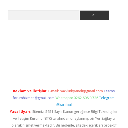
Arama
ttps://ilbet.casino/
Reklam ve İletişim:
E-mail:
backlinkpaneli@gmail.com
Teams:
forumhizmeti@gmail.com
Whatsapp: 0262 606 0 726
Telegram:
@karabul
Yasal Uyarı:
Sitemiz, 5651 Sayılı Kanun gereğince Bilgi Teknolojileri
ve İletişim Kurumu (BTK) tarafından onaylanmış bir Yer Sağlayıcı
olarak hizmet vermektedir. Bu nedenle, sitedeki içerikleri proaktif