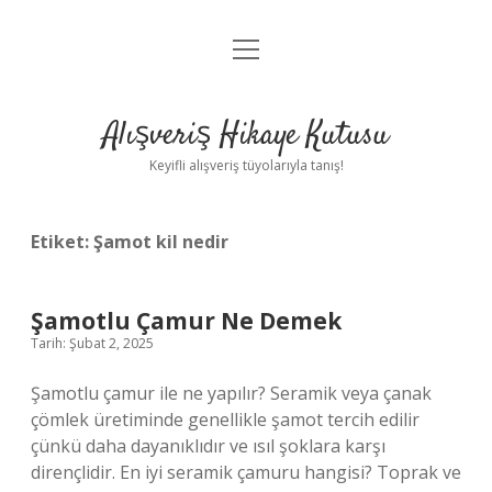
menüyü
Anasayfa
aç
Gizlilik Politikası
Alışveriş Hikaye Kutusu
Yasal Uyarı
Keyifli alışveriş tüyolarıyla tanış!
Hakkımızda
Etiket:
Şamot kil nedir
Şamotlu Çamur Ne Demek
Tarih: Şubat 2, 2025
Şamotlu çamur ile ne yapılır? Seramik veya çanak
çömlek üretiminde genellikle şamot tercih edilir
çünkü daha dayanıklıdır ve ısıl şoklara karşı
dirençlidir. En iyi seramik çamuru hangisi? Toprak ve