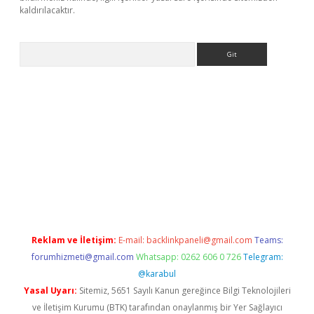
kaldırılacaktır.
Arama
ps://ilbet.casino/
Reklam ve İletişim:
E-mail:
backlinkpaneli@gmail.com
Teams:
forumhizmeti@gmail.com
Whatsapp: 0262 606 0 726
Telegram:
@karabul
Yasal Uyarı:
Sitemiz, 5651 Sayılı Kanun gereğince Bilgi Teknolojileri
ve İletişim Kurumu (BTK) tarafından onaylanmış bir Yer Sağlayıcı