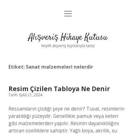
menüyü
Anasayfa
aç
Gizlilik Politikası
Alışveriş Hikaye Kutusu
Yasal Uyarı
Keyifli alışveriş tüyolarıyla tanış!
Hakkımızda
Etiket:
Sanat malzemeleri nelerdir
Resim Çizilen Tabloya Ne Denir
Tarih: Eylül 21, 2024
Ressamların çizdiği şeye ne denir? Tuval, resimlerin
yaratıldığı yüzeydir. Genellikle pamuk veya keten
gibi malzemelerden yapılır. Resmin dayanıklılığını
artıran özelliklere sahiptir. Yağlı boya, akrilik, su