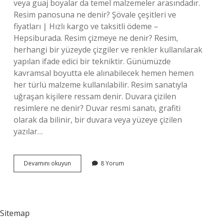
veya guaj boyalar da temel malzemeler arasındadır.
Resim panosuna ne denir? Şövale çeşitleri ve
fiyatları | Hızlı kargo ve taksitli ödeme –
Hepsiburada. Resim çizmeye ne denir? Resim,
herhangi bir yüzeyde çizgiler ve renkler kullanılarak
yapılan ifade edici bir tekniktir. Günümüzde
kavramsal boyutta ele alınabilecek hemen hemen
her türlü malzeme kullanılabilir. Resim sanatıyla
uğraşan kişilere ressam denir. Duvara çizilen
resimlere ne denir? Duvar resmi sanatı, grafiti
olarak da bilinir, bir duvara veya yüzeye çizilen
yazılar…
Resim
Devamını okuyun
8 Yorum
Çizilen
Tabloya
Ne
Denir
Sitemap