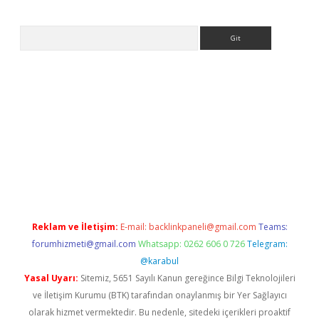
Arama
ps://ilbet.casino/
Reklam ve İletişim:
E-mail:
backlinkpaneli@gmail.com
Teams:
forumhizmeti@gmail.com
Whatsapp: 0262 606 0 726
Telegram:
@karabul
Yasal Uyarı:
Sitemiz, 5651 Sayılı Kanun gereğince Bilgi Teknolojileri
ve İletişim Kurumu (BTK) tarafından onaylanmış bir Yer Sağlayıcı
olarak hizmet vermektedir. Bu nedenle, sitedeki içerikleri proaktif