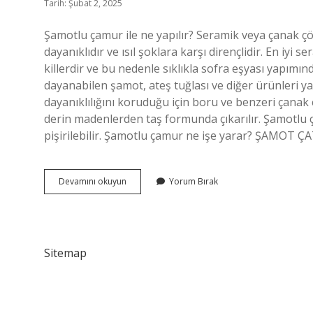
Tarih: Şubat 2, 2025
Şamotlu çamur ile ne yapılır? Seramik veya çanak çö
dayanıklıdır ve ısıl şoklara karşı dirençlidir. En iy
killerdir ve bu nedenle sıklıkla sofra eşyası yapımınd
dayanabilen şamot, ateş tuğlası ve diğer ürünleri yap
dayanıklılığını koruduğu için boru ve benzeri çanak ç
derin madenlerden taş formunda çıkarılır. Şamotlu
pişirilebilir. Şamotlu çamur ne işe yarar? ŞAMO
Şamotlu
Devamını okuyun
Yorum Bırak
Çamur
Ne
Demek
Sitemap