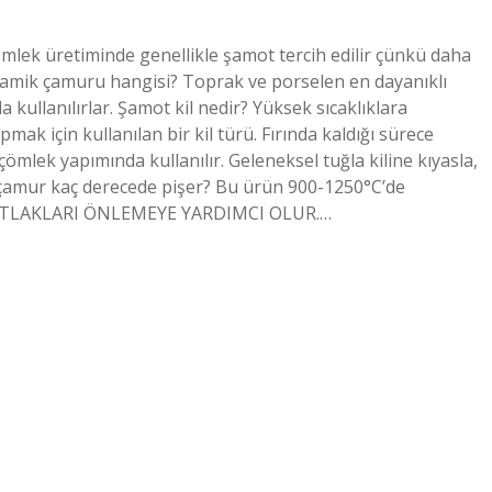
mlek üretiminde genellikle şamot tercih edilir çünkü daha
i seramik çamuru hangisi? Toprak ve porselen en dayanıklı
a kullanılırlar. Şamot kil nedir? Yüksek sıcaklıklara
mak için kullanılan bir kil türü. Fırında kaldığı sürece
ömlek yapımında kullanılır. Geleneksel tuğla kiline kıyasla,
 çamur kaç derecede pişer? Bu ürün 900-1250°C’de
T ÇATLAKLARI ÖNLEMEYE YARDIMCI OLUR.…