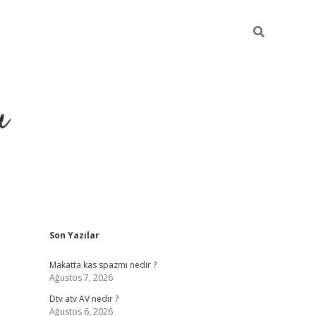
u
Sidebar
Son Yazılar
https://ilbe
Makatta kas spazmı nedir ?
Ağustos 7, 2026
Dtv atv AV nedir ?
Ağustos 6, 2026