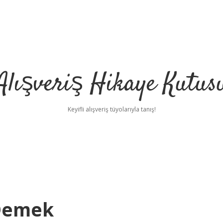
Alışveriş Hikaye Kutus
Keyifli alışveriş tüyolarıyla tanış!
Demek