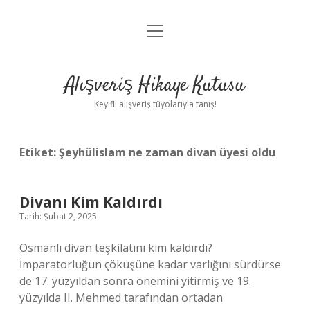
menüyü
Anasayfa
aç
Gizlilik Politikası
Alışveriş Hikaye Kutusu
Yasal Uyarı
Keyifli alışveriş tüyolarıyla tanış!
Hakkımızda
Etiket:
Şeyhülislam ne zaman divan üyesi oldu
Divanı Kim Kaldırdı
Tarih: Şubat 2, 2025
Osmanlı divan teşkilatını kim kaldırdı?
İmparatorluğun çöküşüne kadar varlığını sürdürse
de 17. yüzyıldan sonra önemini yitirmiş ve 19.
yüzyılda II. Mehmed tarafından ortadan