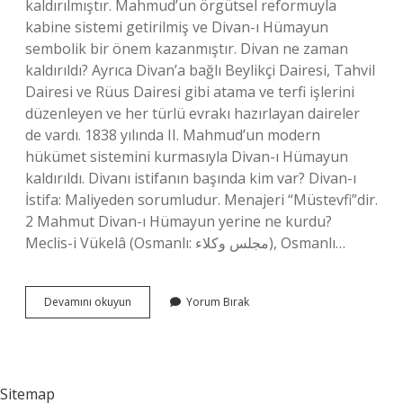
kaldırılmıştır. Mahmud’un örgütsel reformuyla
kabine sistemi getirilmiş ve Divan-ı Hümayun
sembolik bir önem kazanmıştır. Divan ne zaman
kaldırıldı? Ayrıca Divan’a bağlı Beylikçi Dairesi, Tahvil
Dairesi ve Rüus Dairesi gibi atama ve terfi işlerini
düzenleyen ve her türlü evrakı hazırlayan daireler
de vardı. 1838 yılında II. Mahmud’un modern
hükümet sistemini kurmasıyla Divan-ı Hümayun
kaldırıldı. Divanı istifanın başında kim var? Divan-ı
İstifa: Maliyeden sorumludur. Menajeri “Müstevfi”dir.
2 Mahmut Divan-ı Hümayun yerine ne kurdu?
Meclis-i Vükelâ (Osmanlı: مجلس وكلاء), Osmanlı…
Divanı
Devamını okuyun
Yorum Bırak
Kim
Kaldırdı
Sitemap