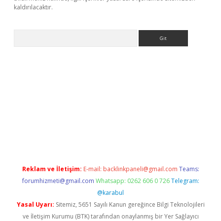
kaldırılacaktır.
Arama
ps://ilbet.casino/
Reklam ve İletişim:
E-mail:
backlinkpaneli@gmail.com
Teams:
forumhizmeti@gmail.com
Whatsapp: 0262 606 0 726
Telegram:
@karabul
Yasal Uyarı:
Sitemiz, 5651 Sayılı Kanun gereğince Bilgi Teknolojileri
ve İletişim Kurumu (BTK) tarafından onaylanmış bir Yer Sağlayıcı