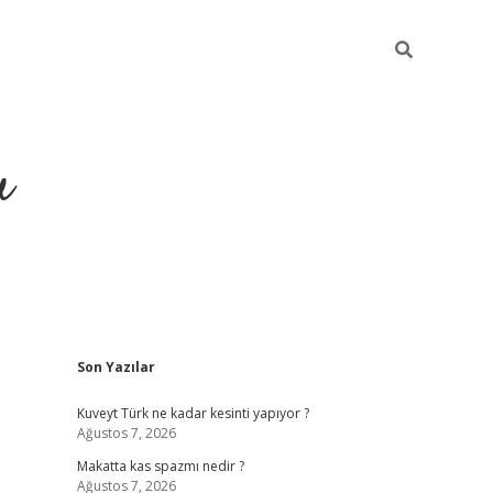
u
Sidebar
Son Yazılar
https://ilbe
Kuveyt Türk ne kadar kesinti yapıyor ?
Ağustos 7, 2026
Makatta kas spazmı nedir ?
Ağustos 7, 2026