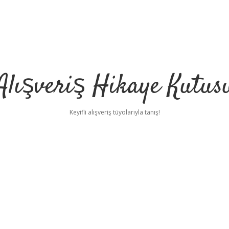
Alışveriş Hikaye Kutus
Keyifli alışveriş tüyolarıyla tanış!