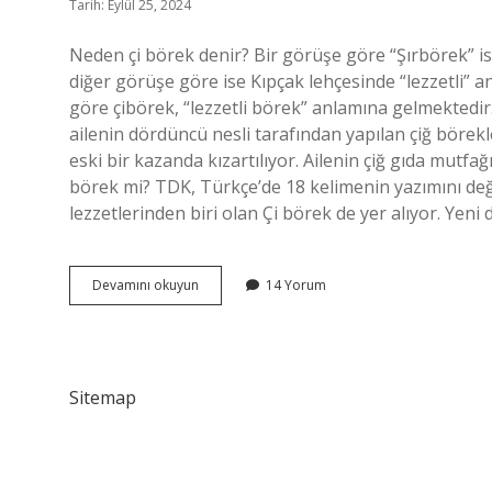
Tarih: Eylül 25, 2024
Neden çi börek denir? Bir görüşe göre “Şırbörek” is
diğer görüşe göre ise Kıpçak lehçesinde “lezzetli” a
göre çibörek, “lezzetli börek” anlamına gelmektedir.
ailenin dördüncü nesli tarafından yapılan çiğ börekl
eski bir kazanda kızartılıyor. Ailenin çiğ gıda mutfağ
börek mi? TDK, Türkçe’de 18 kelimenin yazımını deği
lezzetlerinden biri olan Çi börek de yer alıyor. Yeni 
Neden
Devamını okuyun
14 Yorum
Ci
Borek
Sitemap