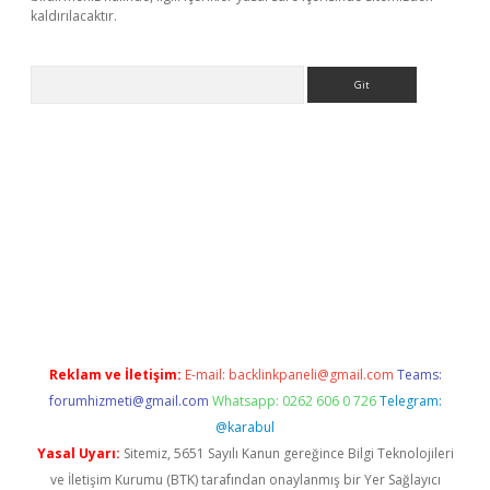
kaldırılacaktır.
Arama
ps://ilbet.casino/
Reklam ve İletişim:
E-mail:
backlinkpaneli@gmail.com
Teams:
forumhizmeti@gmail.com
Whatsapp: 0262 606 0 726
Telegram:
@karabul
Yasal Uyarı:
Sitemiz, 5651 Sayılı Kanun gereğince Bilgi Teknolojileri
ve İletişim Kurumu (BTK) tarafından onaylanmış bir Yer Sağlayıcı