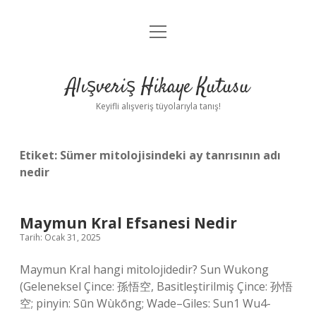
menüyü
Anasayfa
aç
Gizlilik Politikası
Alışveriş Hikaye Kutusu
Yasal Uyarı
Keyifli alışveriş tüyolarıyla tanış!
Hakkımızda
Etiket:
Sümer mitolojisindeki ay tanrısının adı
nedir
Maymun Kral Efsanesi Nedir
Tarih: Ocak 31, 2025
Maymun Kral hangi mitolojidedir? Sun Wukong
(Geleneksel Çince: 孫悟空, Basitleştirilmiş Çince: 孙悟
空; pinyin: Sūn Wùkōng; Wade–Giles: Sun1 Wu4-