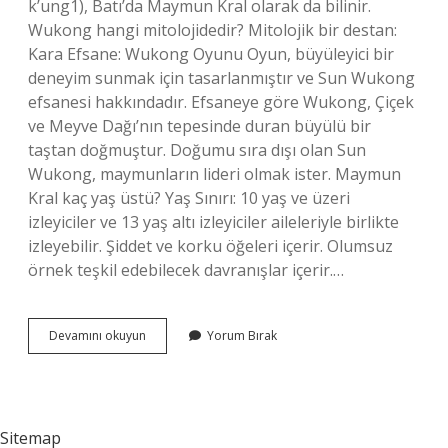
k’ung1), Batı’da Maymun Kral olarak da bilinir.
Wukong hangi mitolojidedir? Mitolojik bir destan:
Kara Efsane: Wukong Oyunu Oyun, büyüleyici bir
deneyim sunmak için tasarlanmıştır ve Sun Wukong
efsanesi hakkındadır. Efsaneye göre Wukong, Çiçek
ve Meyve Dağı’nın tepesinde duran büyülü bir
taştan doğmuştur. Doğumu sıra dışı olan Sun
Wukong, maymunların lideri olmak ister. Maymun
Kral kaç yaş üstü? Yaş Sınırı: 10 yaş ve üzeri
izleyiciler ve 13 yaş altı izleyiciler aileleriyle birlikte
izleyebilir. Şiddet ve korku öğeleri içerir. Olumsuz
örnek teşkil edebilecek davranışlar içerir.…
Maymun
Devamını okuyun
Yorum Bırak
Kral
Efsanesi
Nedir
Sitemap