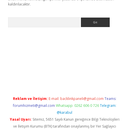
kaldırılacaktır.
Arama
ps://ilbet.casino/
Reklam ve İletişim:
E-mail:
backlinkpaneli@gmail.com
Teams:
forumhizmeti@gmail.com
Whatsapp: 0262 606 0 726
Telegram:
@karabul
Yasal Uyarı:
Sitemiz, 5651 Sayılı Kanun gereğince Bilgi Teknolojileri
ve İletişim Kurumu (BTK) tarafından onaylanmış bir Yer Sağlayıcı