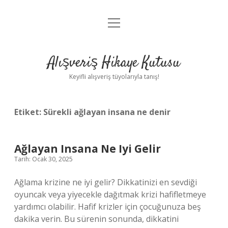
menüyü
Anasayfa
aç
Gizlilik Politikası
Alışveriş Hikaye Kutusu
Yasal Uyarı
Keyifli alışveriş tüyolarıyla tanış!
Hakkımızda
Etiket:
Sürekli ağlayan insana ne denir
Ağlayan Insana Ne Iyi Gelir
Tarih: Ocak 30, 2025
Ağlama krizine ne iyi gelir? Dikkatinizi en sevdiği
oyuncak veya yiyecekle dağıtmak krizi hafifletmeye
yardımcı olabilir. Hafif krizler için çocuğunuza beş
dakika verin. Bu sürenin sonunda, dikkatini