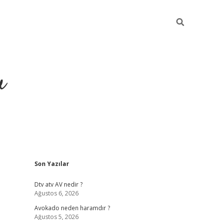
u
Sidebar
Son Yazılar
https://ilbe
Dtv atv AV nedir ?
Ağustos 6, 2026
Avokado neden haramdır ?
Ağustos 5, 2026