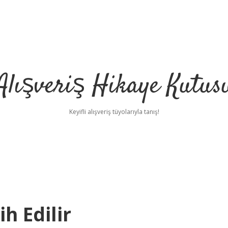
Alışveriş Hikaye Kutus
Keyifli alışveriş tüyolarıyla tanış!
h Edilir