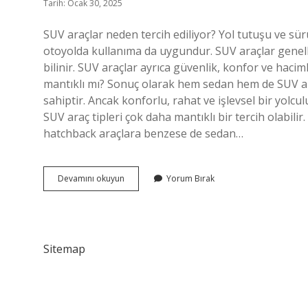
Tarih: Ocak 30, 2025
SUV araçlar neden tercih ediliyor? Yol tutuşu ve sür
otoyolda kullanıma da uygundur. SUV araçlar genelli
bilinir. SUV araçlar ayrıca güvenlik, konfor ve haciml
mantıklı mı? Sonuç olarak hem sedan hem de SUV araç
sahiptir. Ancak konforlu, rahat ve işlevsel bir yolc
SUV araç tipleri çok daha mantıklı bir tercih olabili
hatchback araçlara benzese de sedan…
Suv
Devamını okuyun
Yorum Bırak
Araç
Neden
Tercih
Edilir
Sitemap