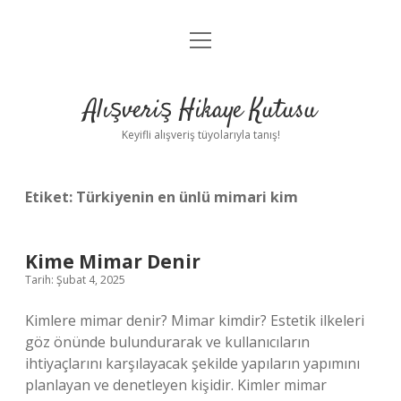
menüyü
Anasayfa
aç
Gizlilik Politikası
Alışveriş Hikaye Kutusu
Yasal Uyarı
Keyifli alışveriş tüyolarıyla tanış!
Hakkımızda
Etiket:
Türkiyenin en ünlü mimari kim
Kime Mimar Denir
Tarih: Şubat 4, 2025
Kimlere mimar denir? Mimar kimdir? Estetik ilkeleri
göz önünde bulundurarak ve kullanıcıların
ihtiyaçlarını karşılayacak şekilde yapıların yapımını
planlayan ve denetleyen kişidir. Kimler mimar