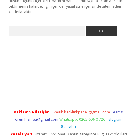
düşündüğünüz içerikleri,
backlinkpanelicomtr@gmail.com
adresine
bildirmeniz halinde, ilgili içerikler yasal süre içerisinde sitemizden
kaldırılacaktır.
Arama
tps://ilbet.casino/
Reklam ve İletişim:
E-mail:
backlinkpaneli@gmail.com
Teams:
forumhizmeti@gmail.com
Whatsapp: 0262 606 0 726
Telegram:
@karabul
Yasal Uyarı:
Sitemiz, 5651 Sayılı Kanun gereğince Bilgi Teknolojileri