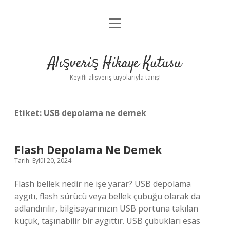
menüyü
Anasayfa
aç
Gizlilik Politikası
Alışveriş Hikaye Kutusu
Yasal Uyarı
Keyifli alışveriş tüyolarıyla tanış!
Hakkımızda
Etiket:
USB depolama ne demek
Flash Depolama Ne Demek
Tarih: Eylül 20, 2024
Flash bellek nedir ne işe yarar? USB depolama
aygıtı, flash sürücü veya bellek çubuğu olarak da
adlandırılır, bilgisayarınızın USB portuna takılan
küçük, taşınabilir bir aygıttır. USB çubukları esas