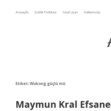
Anasayfa
Gizlilik Politikası
Yasal Uyarı
Hakkımızda
Etiket:
Wukong güçlü mü
Maymun Kral Efsane