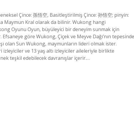
neksel Çince: 孫悟空, Basitleştirilmiş Çince: 孙悟空; pinyin:
a Maymun Kral olarak da bilinir. Wukong hangi
Wukong Oyunu Oyun, büyüleyici bir deneyim sunmak için
r. Efsaneye göre Wukong, Çiçek ve Meyve Dağı’nın tepesind
şı olan Sun Wukong, maymunların lideri olmak ister.
leyiciler ve 13 yaş altı izleyiciler aileleriyle birlikte
rnek teşkil edebilecek davranışlar içerir.…