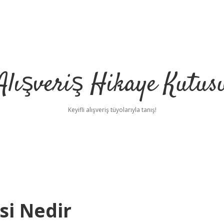
Alışveriş Hikaye Kutus
Keyifli alışveriş tüyolarıyla tanış!
si Nedir