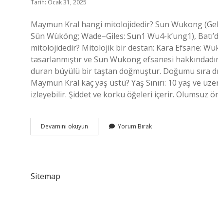
Tarih: Ocak 31, 2025
Maymun Kral hangi mitolojidedir? Sun Wukong (Gele
Sūn Wùkōng; Wade–Giles: Sun1 Wu4-k’ung1), Batı’d
mitolojidedir? Mitolojik bir destan: Kara Efsane: 
tasarlanmıştır ve Sun Wukong efsanesi hakkındadı
duran büyülü bir taştan doğmuştur. Doğumu sıra dı
Maymun Kral kaç yaş üstü? Yaş Sınırı: 10 yaş ve üzeri iz
izleyebilir. Şiddet ve korku öğeleri içerir. Olumsuz ö
Maymun
Devamını okuyun
Yorum Bırak
Kral
Efsanesi
Nedir
Sitemap