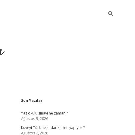
u
Sidebar
Son Yazılar
https://ilbe
Yaz okulu sınavı ne zaman ?
Ağustos 9, 2026
Kuveyt Türk ne kadar kesinti yapıyor ?
Ağustos 7, 2026