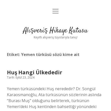
menüyü
Anasayfa
aç
Gizlilik Politikası
Alışveriş Hikaye Kutusu
Yasal Uyarı
Keyifli alışveriş tüyolarıyla tanış!
Hakkımızda
Etiket:
Yemen türküsü sözü kime ait
Huş Hangi Ülkededir
Tarih: Eylül 23, 2024
Yemen türküsündeki Huş nerededir? Dr. Songül
Karaosmanoğlu, Ata türküsünün sözlerinin aslında
“Burası Muş” olduğunu belirterek, türkünün
Yemen’deki Huş kentinden bahsettiği yönündeki