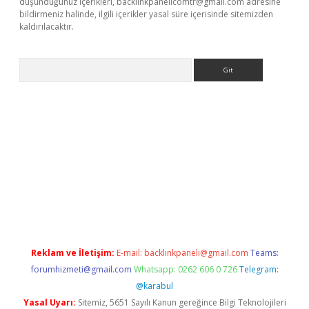
düşündüğünüz içerikleri,
backlinkpanelicomtr@gmail.com
adresine
bildirmeniz halinde, ilgili içerikler yasal süre içerisinde sitemizden
kaldırılacaktır.
Arama
ps://ilbet.casino/
Reklam ve İletişim:
E-mail:
backlinkpaneli@gmail.com
Teams:
forumhizmeti@gmail.com
Whatsapp: 0262 606 0 726
Telegram:
@karabul
Yasal Uyarı:
Sitemiz, 5651 Sayılı Kanun gereğince Bilgi Teknolojileri