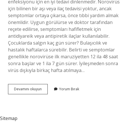
enfeksiyonu için en iyi tedavi dinlenmedir. Norovirüs
için bilinen bir aşı veya ilaç tedavisi yoktur, ancak
semptomlar ortaya çıkarsa, önce tıbbi yardım almak
önemlidir. Uygun görülürse ve doktor tarafından
reçete edilirse, semptomları hafifletmek için
antidiyareik veya antipiretik ilaçlar kullanılabilir.
Çocuklarda salgın kaç gün sürer? Bulaşıcılık ve
hastalık haftalarca sürebilir. Belirti ve semptomlar
genellikle norovirüse ilk maruziyetten 12 ila 48 saat
sonra başlar ve 1 ila 7 gün sürer. İyileşmeden sonra
virüs dışkıyla birkaç hafta atılmaya…
Çocuklarda
Devamını okuyun
Yorum Bırak
Ne
Salgını
Var
Sitemap