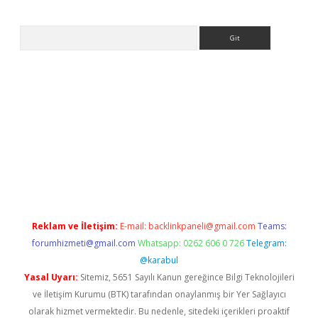
Arama
tps://ilbet.casino/
Reklam ve İletişim:
E-mail:
backlinkpaneli@gmail.com
Teams:
forumhizmeti@gmail.com
Whatsapp: 0262 606 0 726
Telegram:
@karabul
Yasal Uyarı:
Sitemiz, 5651 Sayılı Kanun gereğince Bilgi Teknolojileri
ve İletişim Kurumu (BTK) tarafından onaylanmış bir Yer Sağlayıcı
olarak hizmet vermektedir. Bu nedenle, sitedeki içerikleri proaktif