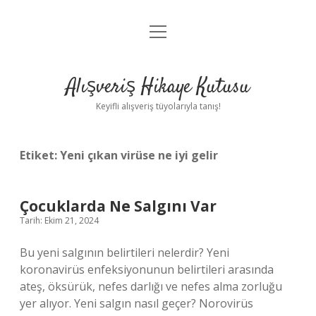
menüyü
Anasayfa
aç
Gizlilik Politikası
Alışveriş Hikaye Kutusu
Yasal Uyarı
Keyifli alışveriş tüyolarıyla tanış!
Hakkımızda
Etiket:
Yeni çıkan virüse ne iyi gelir
Çocuklarda Ne Salgını Var
Tarih: Ekim 21, 2024
Bu yeni salgının belirtileri nelerdir? Yeni
koronavirüs enfeksiyonunun belirtileri arasında
ateş, öksürük, nefes darlığı ve nefes alma zorluğu
yer alıyor. Yeni salgın nasıl geçer? Norovirüs