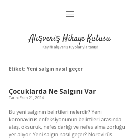
menüyü
Anasayfa
aç
Gizlilik Politikası
Alışveriş Hikaye Kutusu
Yasal Uyarı
Keyifli alışveriş tüyolarıyla tanış!
Hakkımızda
Etiket:
Yeni salgın nasıl geçer
Çocuklarda Ne Salgını Var
Tarih: Ekim 21, 2024
Bu yeni salgının belirtileri nelerdir? Yeni
koronavirüs enfeksiyonunun belirtileri arasında
ateş, öksürük, nefes darlığı ve nefes alma zorluğu
yer alıyor. Yeni salgın nasıl geçer? Norovirüs