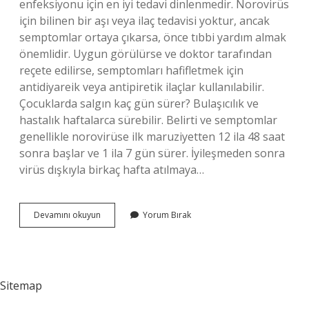
enfeksiyonu için en iyi tedavi dinlenmedir. Norovirüs
için bilinen bir aşı veya ilaç tedavisi yoktur, ancak
semptomlar ortaya çıkarsa, önce tıbbi yardım almak
önemlidir. Uygun görülürse ve doktor tarafından
reçete edilirse, semptomları hafifletmek için
antidiyareik veya antipiretik ilaçlar kullanılabilir.
Çocuklarda salgın kaç gün sürer? Bulaşıcılık ve
hastalık haftalarca sürebilir. Belirti ve semptomlar
genellikle norovirüse ilk maruziyetten 12 ila 48 saat
sonra başlar ve 1 ila 7 gün sürer. İyileşmeden sonra
virüs dışkıyla birkaç hafta atılmaya…
Çocuklarda
Devamını okuyun
Yorum Bırak
Ne
Salgını
Var
Sitemap