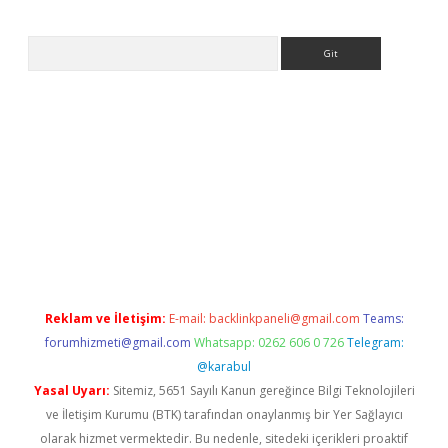
Arama
tps://ilbet.casino/
Reklam ve İletişim:
E-mail:
backlinkpaneli@gmail.com
Teams:
forumhizmeti@gmail.com
Whatsapp: 0262 606 0 726
Telegram:
@karabul
Yasal Uyarı:
Sitemiz, 5651 Sayılı Kanun gereğince Bilgi Teknolojileri
ve İletişim Kurumu (BTK) tarafından onaylanmış bir Yer Sağlayıcı
olarak hizmet vermektedir. Bu nedenle, sitedeki içerikleri proaktif