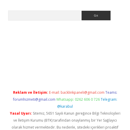
Arama
ps://ilbet.casino/
Reklam ve İletişim:
E-mail:
backlinkpaneli@gmail.com
Teams:
forumhizmeti@gmail.com
Whatsapp: 0262 606 0 726
Telegram:
@karabul
Yasal Uyarı:
Sitemiz, 5651 Sayılı Kanun gereğince Bilgi Teknolojileri
ve İletişim Kurumu (BTK) tarafından onaylanmış bir Yer Sağlayıcı
olarak hizmet vermektedir. Bu nedenle, sitedeki içerikleri proaktif