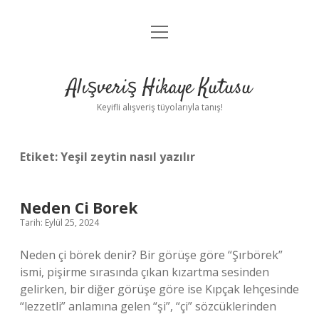
menüyü
Anasayfa
aç
Gizlilik Politikası
Alışveriş Hikaye Kutusu
Yasal Uyarı
Keyifli alışveriş tüyolarıyla tanış!
Hakkımızda
Etiket:
Yeşil zeytin nasıl yazılır
Neden Ci Borek
Tarih: Eylül 25, 2024
Neden çi börek denir? Bir görüşe göre “Şırbörek”
ismi, pişirme sırasında çıkan kızartma sesinden
gelirken, bir diğer görüşe göre ise Kıpçak lehçesinde
“lezzetli” anlamına gelen “şi”, “çi” sözcüklerinden