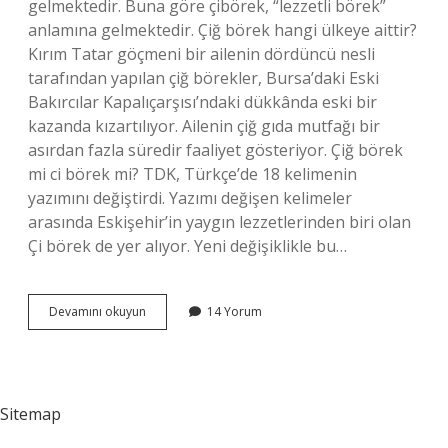
gelmektedir. Buna göre çibörek, “lezzetli börek”
anlamına gelmektedir. Çiğ börek hangi ülkeye aittir?
Kırım Tatar göçmeni bir ailenin dördüncü nesli
tarafından yapılan çiğ börekler, Bursa’daki Eski
Bakırcılar Kapalıçarşısı’ndaki dükkânda eski bir
kazanda kızartılıyor. Ailenin çiğ gıda mutfağı bir
asırdan fazla süredir faaliyet gösteriyor. Çiğ börek
mi ci börek mi? TDK, Türkçe’de 18 kelimenin
yazımını değiştirdi. Yazımı değişen kelimeler
arasında Eskişehir’in yaygın lezzetlerinden biri olan
Çi börek de yer alıyor. Yeni değişiklikle bu…
Neden
Devamını okuyun
14 Yorum
Ci
Borek
Sitemap