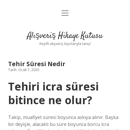
menüyü
Anasayfa
aç
Gizlilik Politikası
Alışveriş Hikaye Kutusu
Yasal Uyarı
Keyifli alışveriş tüyolarıyla tanış!
Hakkımızda
Tehir Süresi Nedir
Tarih: Ocak 7, 2025
Tehiri icra süresi
bitince ne olur?
Takip, muafiyet süresi boyunca askıya alınır. Başka
bir deyişle, alacaklı bu süre boyunca borcu icra