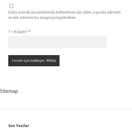
Daha sonraki yorumlarımda kullanılması için adım, e-posta adresim
ve site adresim bu tarayıcıya kaydedilsin.
7 + 8 kaçtır?
*
Sitemap
Sidebar
Son Yazılar