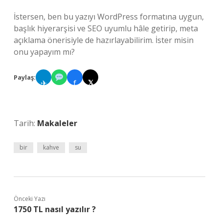
İstersen, ben bu yazıyı WordPress formatına uygun,
başlık hiyerarşisi ve SEO uyumlu hâle getirip, meta
açıklama önerisiyle de hazırlayabilirim. İster misin
onu yapayım mı?
Paylaş:
✈
f
𝕏
Tarih:
Makaleler
bir
kahve
su
Önceki Yazı
1750 TL nasıl yazılır ?