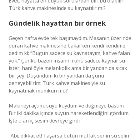
Evet, hayatta en büyük sorulardan biri bu olabilir:
Türk kahve makinesinde su kaynatılır mı?
Gündelik hayattan bir örnek
Geçen hafta evde tek başımaydım. Masanın üzerinde
duran kahve makinesine bakarken kendi kendime
dedim ki: “Bugün sadece su kaynatayım, kahve falan
yok.” Çünkü bazen insanın ruhu sadece kaynar su
ister, hani öyle melankolik ama bir yandan da sıcak
bir şey. Düşündüm ki bir yandan da şunu
deneyebilirim: Türk kahve makinesiyle su
kaynatmak mümkün mü?
Makineyi açtım, suyu koydum ve düğmeye bastım.
Bir iki dakika içinde suyun hareketlendiğini gördüm.
İşte o an iç sesim devreye girdi:
“Abi, dikkat et! Taşarsa bütün mutfak senin su selin