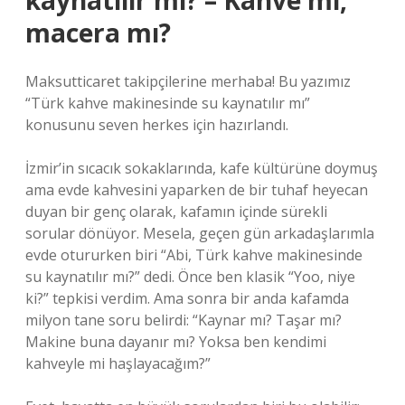
kaynatılır mı? – Kahve mi,
macera mı?
Maksutticaret takipçilerine merhaba! Bu yazımız
“Türk kahve makinesinde su kaynatılır mı”
konusunu seven herkes için hazırlandı.
İzmir’in sıcacık sokaklarında, kafe kültürüne doymuş
ama evde kahvesini yaparken de bir tuhaf heyecan
duyan bir genç olarak, kafamın içinde sürekli
sorular dönüyor. Mesela, geçen gün arkadaşlarımla
evde otururken biri “Abi, Türk kahve makinesinde
su kaynatılır mı?” dedi. Önce ben klasik “Yoo, niye
ki?” tepkisi verdim. Ama sonra bir anda kafamda
milyon tane soru belirdi: “Kaynar mı? Taşar mı?
Makine buna dayanır mı? Yoksa ben kendimi
kahveyle mi haşlayacağım?”