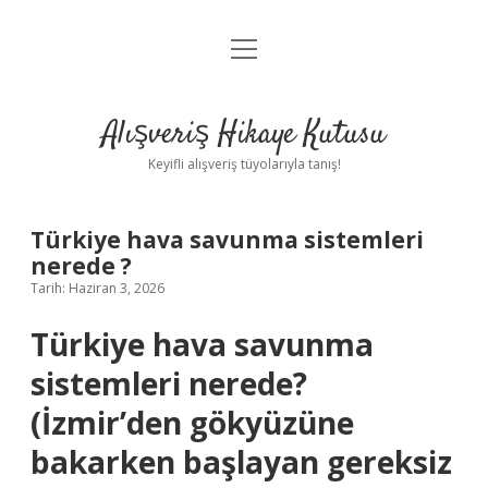
menüyü
Anasayfa
aç
Gizlilik Politikası
Alışveriş Hikaye Kutusu
Yasal Uyarı
Keyifli alışveriş tüyolarıyla tanış!
Hakkımızda
Türkiye hava savunma sistemleri
nerede ?
Tarih: Haziran 3, 2026
Türkiye hava savunma
sistemleri nerede?
(İzmir’den gökyüzüne
bakarken başlayan gereksiz