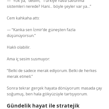
— “Yok ya,” dedim, “Türkiye hava savunma
sistemleri nerede? Hani… böyle şeyler var ya…”
Cem kahkaha attı:
— “Kanka sen İzmir’de güneşten fazla
düşünüyorsun.”
Haklı olabilir.
Ama iç sesim susmuyor:
“Belki de sadece merak ediyorum. Belki de herkes
merak etmeli.”
Sonra tekrar gerçek hayata dönüyorum: masada çay
soğumuş, ben hala gökyüzüyle tartışıyorum.
Gündelik hayat ile stratejik