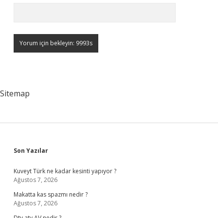
Sitemap
Sidebar
Son Yazılar
Kuveyt Türk ne kadar kesinti yapıyor ?
Ağustos 7, 2026
Makatta kas spazmı nedir ?
Ağustos 7, 2026
Dtv atv AV nedir ?