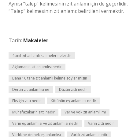
Aynısı “talep” kelimesinin zıt anlamı için de geçerlidir.
“Talep” kelimesinin zıt anlamı; belirtileni vermektir.
Tarih:
Makaleler
4sınıf zıt anlamlı kelimeler nelerdir
Ağlamanın zıt anlamlısı nedir
Bana 10 tane zıt anlamlı kelime söyler misin
Dertin zıt anlamlısı ne
Düzün zıttı nedir
Eksiğin zıttı nedir
Kötünün eş anlamlısı nedir
Muhafazakarın zıttı nedir
Var ve yok zıt anlamlı mı
Varın eş anlamlısı ve zıt anlamlısı nedir
Varın zıttı nedir
Varlık ne demek eş anlamlısı
Varlık zıt anlamı nedir