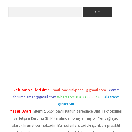
Arama
casino/
Reklam ve İletişim:
E-mail:
backlinkpaneli@gmail.com
Teams:
forumhizmeti@gmail.com
Whatsapp: 0262 606 0 726
Telegram:
@karabul
Yasal Uyarı:
Sitemiz, 5651 Sayılı Kanun gereğince Bilgi Teknolojileri
ve İletişim Kurumu (BTK) tarafından onaylanmış bir Yer Sağlayıcı
olarak hizmet vermektedir. Bu nedenle, sitedeki içerikleri proaktif