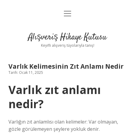
menüyü
Anasayfa
aç
Gizlilik Politikası
Alışveriş Hikaye Kutusu
Yasal Uyarı
Keyifli alışveriş tüyolarıyla tanış!
Hakkımızda
Varlık Kelimesinin Zıt Anlamı Nedir
Tarih: Ocak 11, 2025
Varlık zıt anlamı
nedir?
Varlığın zıt anlamlısı olan kelimeler: Var olmayan,
gözle görülemeyen şeylere yokluk denir.