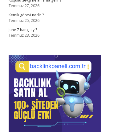
Koşullu sevgi ne anlama gelir ?
Temmuz 27, 2026
Kemik görevi nedir ?
Temmuz 25, 2026
June 7 hangi ay ?
Temmuz 23, 2026