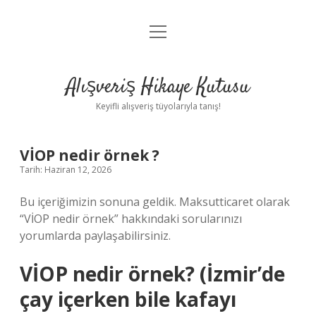
menüyü
Anasayfa
aç
Gizlilik Politikası
Alışveriş Hikaye Kutusu
Yasal Uyarı
Keyifli alışveriş tüyolarıyla tanış!
Hakkımızda
VİOP nedir örnek ?
Tarih: Haziran 12, 2026
Bu içeriğimizin sonuna geldik. Maksutticaret olarak
“VİOP nedir örnek” hakkındaki sorularınızı
yorumlarda paylaşabilirsiniz.
VİOP nedir örnek? (İzmir’de
çay içerken bile kafayı