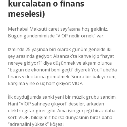
kurcalatan o finans
meselesi)
Merhaba! Maksutticaret sayfasına hoş geldiniz.
Bugün gündemimizde “VİOP nedir örnek” var.
İzmir’de 25 yaşında biri olarak günüm genelde iki
şey arasında geçiyor: Alsancak’ta kahve içip “hayat
nereye gidiyor?” diye düşünmek ve akşam olunca
“bugün de ekonomi beni geçti” diyerek YouTube’da
finans videolarına gömülmek. Sonra bir bakıyorum,
karşıma yine o üç harf çıkıyor: VİOP.
İlk duyduğumda sanki yeni bir müzik grubu sandım.
Hani “VİOP sahneye çıkıyor!” deseler, arkadan
elektro gitar girer gibi. Ama işin gerçeği biraz daha
sert: VİOP, bildiğimiz borsa dünyasının biraz daha
“adrenalini yüksek” köşesi.