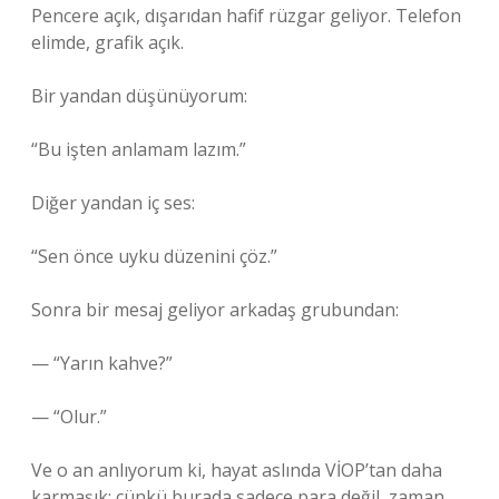
Pencere açık, dışarıdan hafif rüzgar geliyor. Telefon
elimde, grafik açık.
Bir yandan düşünüyorum:
“Bu işten anlamam lazım.”
Diğer yandan iç ses:
“Sen önce uyku düzenini çöz.”
Sonra bir mesaj geliyor arkadaş grubundan:
— “Yarın kahve?”
— “Olur.”
Ve o an anlıyorum ki, hayat aslında VİOP’tan daha
karmaşık: çünkü burada sadece para değil, zaman