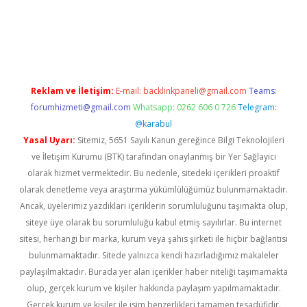
tps://ilbet.casino/
Reklam ve İletişim:
E-mail:
backlinkpaneli@gmail.com
Teams:
forumhizmeti@gmail.com
Whatsapp: 0262 606 0 726
Telegram:
@karabul
Yasal Uyarı:
Sitemiz, 5651 Sayılı Kanun gereğince Bilgi Teknolojileri
ve İletişim Kurumu (BTK) tarafından onaylanmış bir Yer Sağlayıcı
olarak hizmet vermektedir. Bu nedenle, sitedeki içerikleri proaktif
olarak denetleme veya araştırma yükümlülüğümüz bulunmamaktadır.
Ancak, üyelerimiz yazdıkları içeriklerin sorumluluğunu taşımakta olup,
siteye üye olarak bu sorumluluğu kabul etmiş sayılırlar. Bu internet
sitesi, herhangi bir marka, kurum veya şahıs şirketi ile hiçbir bağlantısı
bulunmamaktadır. Sitede yalnızca kendi hazırladığımız makaleler
paylaşılmaktadır. Burada yer alan içerikler haber niteliği taşımamakta
olup, gerçek kurum ve kişiler hakkında paylaşım yapılmamaktadır.
Gerçek kurum ve kişiler ile isim benzerlikleri tamamen tesadüfidir.