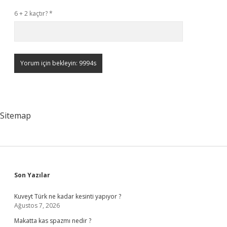
6 + 2 kaçtır?
*
Sitemap
Sidebar
Son Yazılar
Kuveyt Türk ne kadar kesinti yapıyor ?
Ağustos 7, 2026
Makatta kas spazmı nedir ?