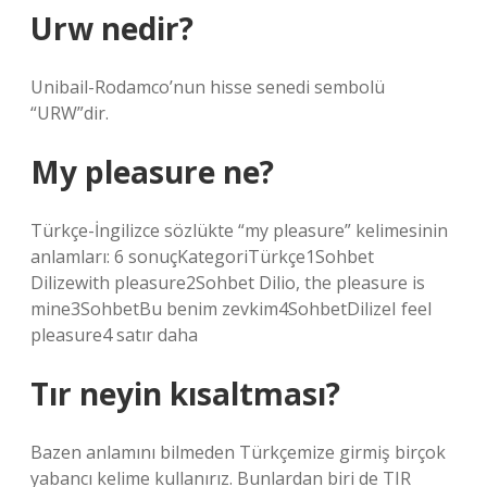
Urw nedir?
Unibail-Rodamco’nun hisse senedi sembolü
“URW”dir.
My pleasure ne?
Türkçe-İngilizce sözlükte “my pleasure” kelimesinin
anlamları: 6 sonuçKategoriTürkçe1Sohbet
Dilizewith pleasure2Sohbet Dilio, the pleasure is
mine3SohbetBu benim zevkim4SohbetDilizeI feel
pleasure4 satır daha
Tır neyin kısaltması?
Bazen anlamını bilmeden Türkçemize girmiş birçok
yabancı kelime kullanırız. Bunlardan biri de TIR