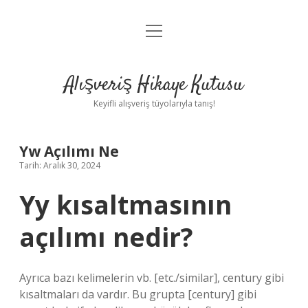
menüyü
Anasayfa
aç
Gizlilik Politikası
Alışveriş Hikaye Kutusu
Yasal Uyarı
Keyifli alışveriş tüyolarıyla tanış!
Hakkımızda
Yw Açılımı Ne
Tarih: Aralık 30, 2024
Yy kısaltmasının
açılımı nedir?
Ayrıca bazı kelimelerin vb. [etc./similar], century gibi
kısaltmaları da vardır. Bu grupta [century] gibi