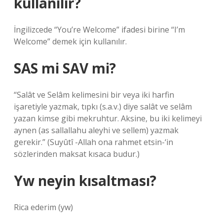
kullanılır?
İngilizcede “You’re Welcome” ifadesi birine “I’m
Welcome” demek için kullanılır.
SAS mi SAV mi?
“Salât ve Selâm kelimesini bir veya iki harfin
işaretiyle yazmak, tıpkı (s.a.v.) diye salât ve selâm
yazan kimse gibi mekruhtur. Aksine, bu iki kelimeyi
aynen (as sallallahu aleyhi ve sellem) yazmak
gerekir.” (Suyûtî -Allah ona rahmet etsin-‘in
sözlerinden maksat kısaca budur.)
Yw neyin kısaltması?
Rica ederim (yw)