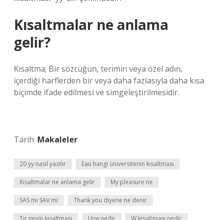
Kısaltmalar ne anlama
gelir?
Kısaltma; Bir sözcüğün, terimin veya özel adın,
içerdiği harflerden bir veya daha fazlasıyla daha kısa
biçimde ifade edilmesi ve simgeleştirilmesidir.
Tarih:
Makaleler
20 yy nasıl yazılır
Eaü hangi üniversitenin kısaltması
Kısaltmalar ne anlama gelir
My pleasure ne
SAS mi SAV mi
Thank you diyene ne denir
Tır neyin kısaltması
Urw nedir
W kısaltması nedir