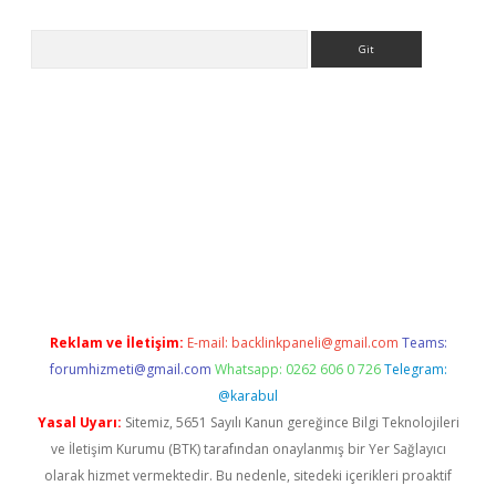
Arama
et.casino/
Reklam ve İletişim:
E-mail:
backlinkpaneli@gmail.com
Teams:
forumhizmeti@gmail.com
Whatsapp: 0262 606 0 726
Telegram:
@karabul
Yasal Uyarı:
Sitemiz, 5651 Sayılı Kanun gereğince Bilgi Teknolojileri
ve İletişim Kurumu (BTK) tarafından onaylanmış bir Yer Sağlayıcı
olarak hizmet vermektedir. Bu nedenle, sitedeki içerikleri proaktif