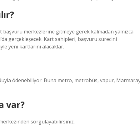
lır?
kart başvuru merkezlerine gitmeye gerek kalmadan yalnızca
’da gerçekleşecek. Kart sahipleri, başvuru sürecini
le yeni kartlarını alacaklar.
koduyla ödenebiliyor. Buna metro, metrobüs, vapur, Marmara
a var?
merkezinden sorgulayabilirsiniz.