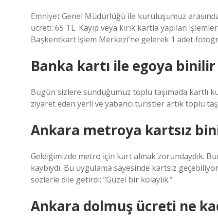
Emniyet Genel Müdürlüğü ile kuruluşumuz arasında i
ücreti: 65 TL. Kayıp veya kırık kartla yapılan işle
Başkentkart İşlem Merkezi’ne gelerek 1 adet fotoğraf 
Banka kartı ile egoya binilir
Bugün sizlere sunduğumuz toplu taşımada kartlı ku
ziyaret eden yerli ve yabancı turistler artık toplu ta
Ankara metroya kartsız bini
Geldiğimizde metro için kart almak zorundaydık. B
kaybıydı. Bu uygulama sayesinde kartsız geçebiliyo
sözlerle dile getirdi: “Güzel bir kolaylık.”
Ankara dolmuş ücreti ne ka