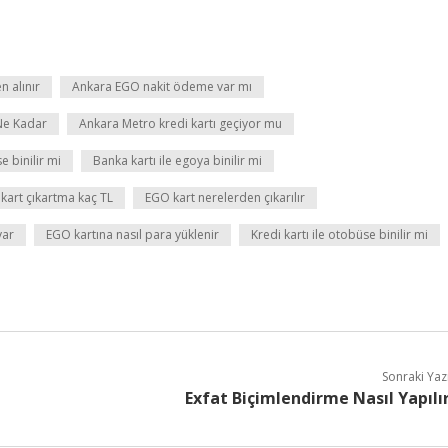
 alınır
Ankara EGO nakit ödeme var mı
Ne Kadar
Ankara Metro kredi kartı geçiyor mu
 binilir mi
Banka kartı ile egoya binilir mi
kart çıkartma kaç TL
EGO kart nerelerden çıkarılır
var
EGO kartına nasıl para yüklenir
Kredi kartı ile otobüse binilir mi
Sonraki Yaz
Exfat Biçimlendirme Nasıl Yapılı