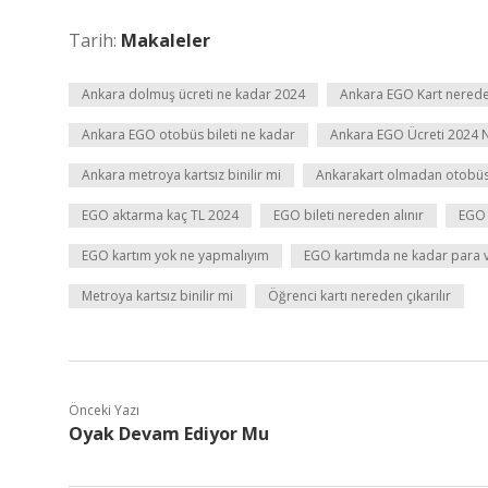
Tarih:
Makaleler
Ankara dolmuş ücreti ne kadar 2024
Ankara EGO Kart nereden
Ankara EGO otobüs bileti ne kadar
Ankara EGO Ücreti 2024 
Ankara metroya kartsız binilir mi
Ankarakart olmadan otobüse
EGO aktarma kaç TL 2024
EGO bileti nereden alınır
EGO 
EGO kartım yok ne yapmalıyım
EGO kartımda ne kadar para 
Metroya kartsız binilir mi
Öğrenci kartı nereden çıkarılır
Önceki Yazı
Oyak Devam Ediyor Mu