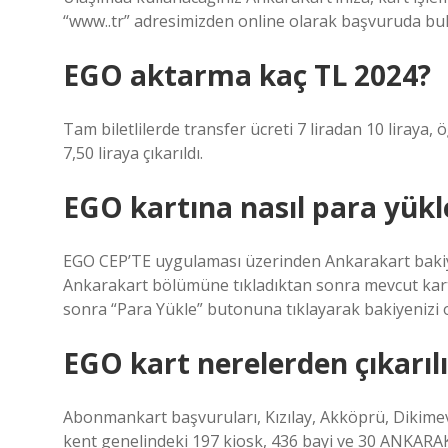
“www..tr” adresimizden online olarak başvuruda buluna
EGO aktarma kaç TL 2024?
Tam biletlilerde transfer ücreti 7 liradan 10 liraya, 
7,50 liraya çıkarıldı.
EGO kartına nasıl para yükl
EGO CEP’TE uygulaması üzerinden Ankarakart bakiy
Ankarakart bölümüne tıkladıktan sonra mevcut kartı
sonra “Para Yükle” butonuna tıklayarak bakiyenizi on
EGO kart nerelerden çıkarılı
Abonmankart başvuruları, Kızılay, Akköprü, Dikime
kent genelindeki 197 kiosk, 436 bayi ve 30 ANKARAK