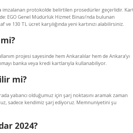
mzalanan protokolde belirtilen prosedürler geçerlidir. Kar
mlerde: EGO Genel Müdürlük Hizmet Binası’nda bulunan
ve 130 TL ücret karşılığında yeni kartınızı alabilirsiniz.
 mi?
llanım projesi sayesinde hem Ankaralılar hem de Ankara’yı
şımayı banka veya kredi kartlarıyla kullanabiliyor.
lir mi?
urada yabancı olduğumuz için şarj noktasını aramak zaman
ruz, sadece kendimiz şarj ediyoruz. Memnuniyetini şu
dar 2024?