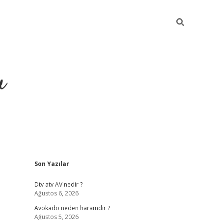
u
Sidebar
Son Yazılar
https://ilbet.casino
Dtv atv AV nedir ?
Ağustos 6, 2026
Avokado neden haramdır ?
Ağustos 5, 2026