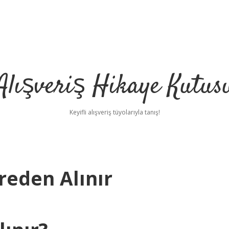
Alışveriş Hikaye Kutus
Keyifli alışveriş tüyolarıyla tanış!
reden Alınır