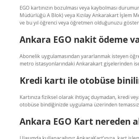
EGO kartınızın bozulması veya kaybolması durumun
Müdürlüğü A Blok) veya Kızılay Ankarakart İşlem Merk
ve bu yıl öğrenci veya öğretmen olduğunuzu gösteren
Ankara EGO nakit ödeme va
Abonelik uygulamasından yararlanmak isteyen öğrenci
metro istasyonlarındaki Ankarakart gişelerinden ise 
Kredi kartı ile otobüse binil
Kartınıza fiziksel olarak ihtiyaç duymadan, kredi vey
otobüse bindiğinizde uygulama üzerinden temassız 
Ankara EGO Kart nereden al
Ulaşımda kullanacağınız AnkaraKart’ınıza, kart işl