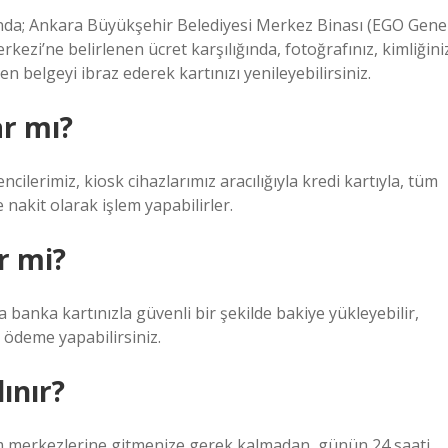
da; Ankara Büyükşehir Belediyesi Merkez Binası (EGO Gene
ezi’ne belirlenen ücret karşılığında, fotoğrafınız, kimliğini
 belgeyi ibraz ederek kartınızı yenileyebilirsiniz.
r mı?
lerimiz, kiosk cihazlarımız aracılığıyla kredi kartıyla, tüm
nakit olarak işlem yapabilirler.
ir mi?
a banka kartınızla güvenli bir şekilde bakiye yükleyebilir,
ödeme yapabilirsiniz.
ınır?
em merkezlerine gitmenize gerek kalmadan, günün 24 saati