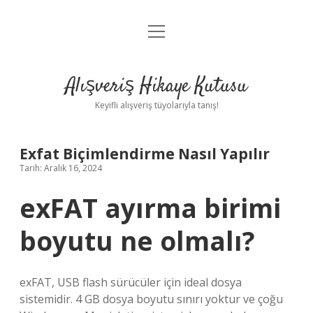
menüyü
Anasayfa
aç
Gizlilik Politikası
Alışveriş Hikaye Kutusu
Yasal Uyarı
Keyifli alışveriş tüyolarıyla tanış!
Hakkımızda
Exfat Biçimlendirme Nasıl Yapılır
Tarih: Aralık 16, 2024
exFAT ayırma birimi
boyutu ne olmalı?
exFAT, USB flash sürücüler için ideal dosya
sistemidir. 4 GB dosya boyutu sınırı yoktur ve çoğu