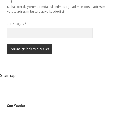
Daha sonraki yorumlarımda kullanılması için adım, e-posta adresim
ve site adresim bu tarayıcıya kaydedilsin.
7 + 8 kaçtır?
*
Sitemap
Sidebar
Son Yazılar