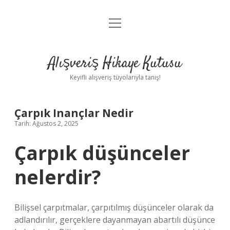
menüyü
Anasayfa
aç
Gizlilik Politikası
Alışveriş Hikaye Kutusu
Yasal Uyarı
Keyifli alışveriş tüyolarıyla tanış!
Hakkımızda
Çarpık Inançlar Nedir
Tarih: Ağustos 2, 2025
Çarpık düşünceler
nelerdir?
Bilişsel çarpıtmalar, çarpıtılmış düşünceler olarak da
adlandırılır, gerçeklere dayanmayan abartılı düşünce