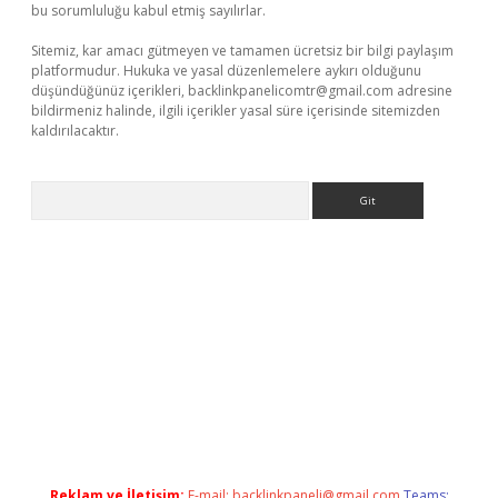
bu sorumluluğu kabul etmiş sayılırlar.
Sitemiz, kar amacı gütmeyen ve tamamen ücretsiz bir bilgi paylaşım
platformudur. Hukuka ve yasal düzenlemelere aykırı olduğunu
düşündüğünüz içerikleri,
backlinkpanelicomtr@gmail.com
adresine
bildirmeniz halinde, ilgili içerikler yasal süre içerisinde sitemizden
kaldırılacaktır.
Arama
t.casino/
Reklam ve İletişim:
E-mail:
backlinkpaneli@gmail.com
Teams: