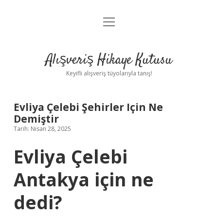
menüyü
Anasayfa
aç
Gizlilik Politikası
Alışveriş Hikaye Kutusu
Yasal Uyarı
Keyifli alışveriş tüyolarıyla tanış!
Hakkımızda
Evliya Çelebi Şehirler Için Ne
Demiştir
Tarih: Nisan 28, 2025
Evliya Çelebi
Antakya için ne
dedi?