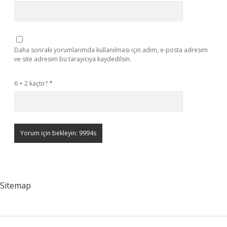
Daha sonraki yorumlarımda kullanılması için adım, e-posta adresim
ve site adresim bu tarayıcıya kaydedilsin.
6 + 2 kaçtır?
*
Sitemap