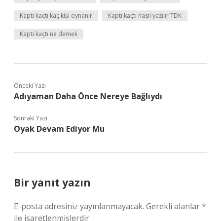
Kaptı kaçtı kaç kişi oynanır
Kaptı kaçtı nasıl yazılır TDK
Kaptı kaçtı ne demek
Önceki Yazı
Adıyaman Daha Önce Nereye Bağlıydı
Sonraki Yazı
Oyak Devam Ediyor Mu
Bir yanıt yazın
E-posta adresiniz yayınlanmayacak.
Gerekli alanlar
*
ile işaretlenmişlerdir