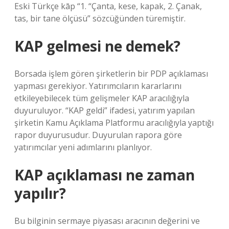
Eski Türkçe kāp “1. “Çanta, kese, kapak, 2. Çanak,
tas, bir tane ölçüsü” sözcüğünden türemiştir.
KAP gelmesi ne demek?
Borsada işlem gören şirketlerin bir PDP açıklaması
yapması gerekiyor. Yatırımcıların kararlarını
etkileyebilecek tüm gelişmeler KAP aracılığıyla
duyuruluyor. “KAP geldi” ifadesi, yatırım yapılan
şirketin Kamu Açıklama Platformu aracılığıyla yaptığı
rapor duyurusudur. Duyurulan rapora göre
yatırımcılar yeni adımlarını planlıyor.
KAP açıklaması ne zaman
yapılır?
Bu bilginin sermaye piyasası aracının değerini ve