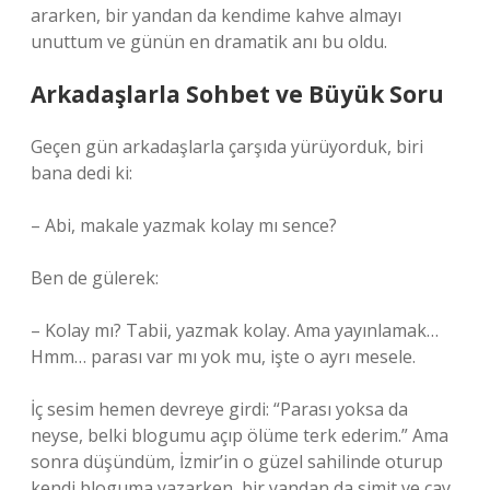
ararken, bir yandan da kendime kahve almayı
unuttum ve günün en dramatik anı bu oldu.
Arkadaşlarla Sohbet ve Büyük Soru
Geçen gün arkadaşlarla çarşıda yürüyorduk, biri
bana dedi ki:
– Abi, makale yazmak kolay mı sence?
Ben de gülerek:
– Kolay mı? Tabii, yazmak kolay. Ama yayınlamak…
Hmm… parası var mı yok mu, işte o ayrı mesele.
İç sesim hemen devreye girdi: “Parası yoksa da
neyse, belki blogumu açıp ölüme terk ederim.” Ama
sonra düşündüm, İzmir’in o güzel sahilinde oturup
kendi bloguma yazarken, bir yandan da simit ve çay