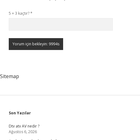
5 + 3 kaçtır?
*
Sitemap
Sidebar
Son Yazılar
Dtv atv AV nedir ?
Ağustos 6, 2026