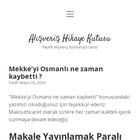
menüyü
Anasayfa
aç
Gizlilik Politikası
Alışveriş Hikaye Kutusu
Yasal Uyarı
Keyifli alışveriş tüyolarıyla tanış!
Hakkımızda
Mekke’yi Osmanlı ne zaman
kaybetti ?
Tarih: Mayıs 26, 2026
“Mekke’yi Osmanlı ne zaman kaybetti” konusundaki
yazımızı okuduğunuz için teşekkür ederiz.
Maksutticaret olarak sizlere her zaman kaliteli içerik
sunmaya devam edeceğiz.
Makale Yayınlamak Paralı