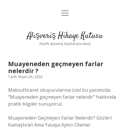
menüyü
Anasayfa
aç
Gizlilik Politikası
Alışveriş Hikaye Kutusu
Yasal Uyarı
Keyifli alışveriş tüyolarıyla tanış!
Hakkımızda
Muayeneden geçmeyen farlar
nelerdir ?
Tarih: Mayıs 26, 2026
Maksutticaret okuyucularına özel bu yazımızda
“Muayeneden geçmeyen farlar nelerdir” hakkında
pratik bilgiler sunuyoruz.
Muayeneden Geçmeyen Farlar Nelerdir? Gözleri
Kamaştıran Ama Yasaya Aykırı Olanlar