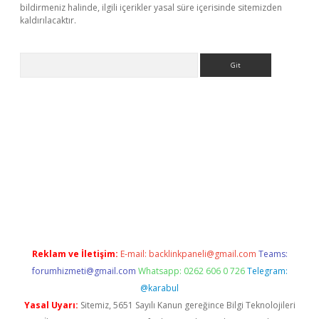
bildirmeniz halinde, ilgili içerikler yasal süre içerisinde sitemizden
kaldırılacaktır.
Arama
casino/
Reklam ve İletişim:
E-mail:
backlinkpaneli@gmail.com
Teams:
forumhizmeti@gmail.com
Whatsapp: 0262 606 0 726
Telegram:
@karabul
Yasal Uyarı:
Sitemiz, 5651 Sayılı Kanun gereğince Bilgi Teknolojileri