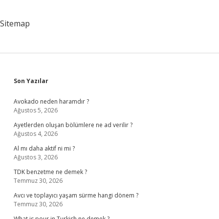
Sitemap
Sidebar
Son Yazılar
Avokado neden haramdır ?
Ağustos 5, 2026
Ayetlerden oluşan bölümlere ne ad verilir ?
Ağustos 4, 2026
Al mı daha aktif ni mi ?
Ağustos 3, 2026
TDK benzetme ne demek ?
Temmuz 30, 2026
Avcı ve toplayıcı yaşam sürme hangi dönem ?
Temmuz 30, 2026
What is pour in Turkish ne demek ?