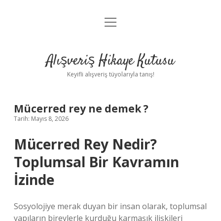
menüyü
Anasayfa
aç
Gizlilik Politikası
Alışveriş Hikaye Kutusu
Yasal Uyarı
Keyifli alışveriş tüyolarıyla tanış!
Hakkımızda
Mücerred rey ne demek ?
Tarih: Mayıs 8, 2026
Mücerred Rey Nedir?
Toplumsal Bir Kavramın
İzinde
Sosyolojiye merak duyan bir insan olarak, toplumsal
yapıların bireylerle kurduğu karmaşık ilişkileri