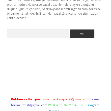
Sitemiz, kar amacı gütmeyen ve tamamen ücretsiz bir bilgi paylaşım
platformudur. Hukuka ve yasal düzenlemelere aykırı olduğunu
düşündüğünüz içerikleri,
backlinkpanelicomtr@gmail.com
adresine
bildirmeniz halinde, ilgili içerikler yasal süre içerisinde sitemizden
kaldırılacaktır.
Arama
casino/
Reklam ve İletişim:
E-mail:
backlinkpaneli@gmail.com
Teams:
forumhizmeti@gmail.com
Whatsapp: 0262 606 0 726
Telegram: