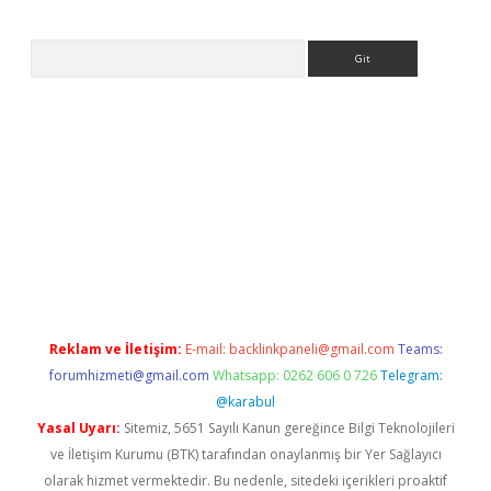
Arama
ilbet.casino/
Reklam ve İletişim:
E-mail:
backlinkpaneli@gmail.com
Teams:
forumhizmeti@gmail.com
Whatsapp: 0262 606 0 726
Telegram:
@karabul
Yasal Uyarı:
Sitemiz, 5651 Sayılı Kanun gereğince Bilgi Teknolojileri
ve İletişim Kurumu (BTK) tarafından onaylanmış bir Yer Sağlayıcı
olarak hizmet vermektedir. Bu nedenle, sitedeki içerikleri proaktif