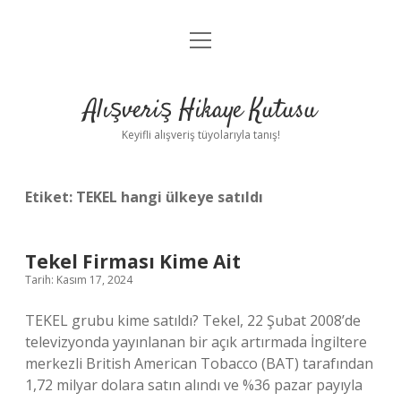
menüyü
Anasayfa
aç
Gizlilik Politikası
Alışveriş Hikaye Kutusu
Yasal Uyarı
Keyifli alışveriş tüyolarıyla tanış!
Hakkımızda
Etiket:
TEKEL hangi ülkeye satıldı
Tekel Firması Kime Ait
Tarih: Kasım 17, 2024
TEKEL grubu kime satıldı? Tekel, 22 Şubat 2008’de
televizyonda yayınlanan bir açık artırmada İngiltere
merkezli British American Tobacco (BAT) tarafından
1,72 milyar dolara satın alındı ​​ve %36 pazar payıyla