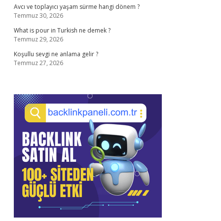
Avcı ve toplayıcı yaşam sürme hangi dönem ?
Temmuz 30, 2026
What is pour in Turkish ne demek ?
Temmuz 29, 2026
Koşullu sevgi ne anlama gelir ?
Temmuz 27, 2026